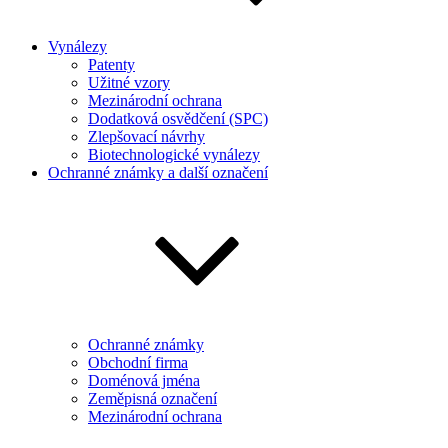
Vynálezy
Patenty
Užitné vzory
Mezinárodní ochrana
Dodatková osvědčení (SPC)
Zlepšovací návrhy
Biotechnologické vynálezy
Ochranné známky a další označení
Ochranné známky
Obchodní firma
Doménová jména
Zeměpisná označení
Mezinárodní ochrana