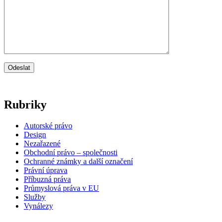
Rubriky
Autorské právo
Design
Nezařazené
Obchodní právo – společnosti
Ochranné známky a další označení
Právní úprava
Příbuzná práva
Průmyslová práva v EU
Služby
Vynálezy