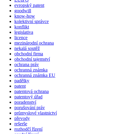
evropský patent
goodwill
know-how
kolektivní správce
konflikt
legislativa
licence
mezinárodní ochrana
nekalá soutěž
obchodní firma
obchodní tajemství
ochrana práv
ochranná známka
ochranná známka EU
padělky
patent
patentová ochrana
patentový úřad
poradenství
porušování práv
průmyslové vlastnictví
převody
rešerše
rozhodčí řízení