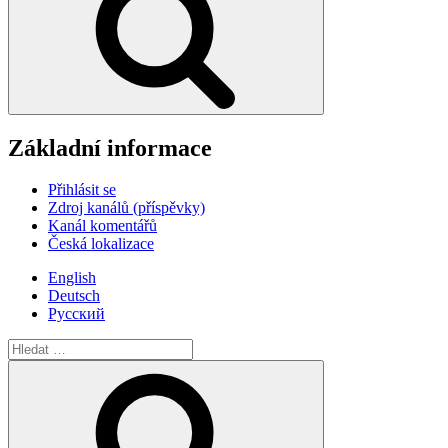
Základní informace
Přihlásit se
Zdroj kanálů (příspěvky)
Kanál komentářů
Česká lokalizace
English
Deutsch
Русский
Hledat:
Hledání