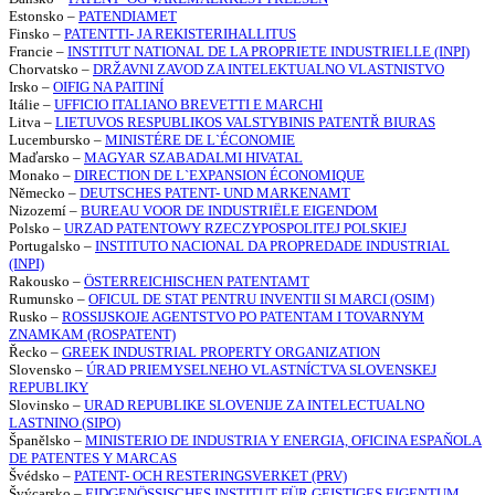
Estonsko –
PATENDIAMET
Finsko –
PATENTTI- JA REKISTERIHALLITUS
Francie –
INSTITUT NATIONAL DE LA PROPRIETE INDUSTRIELLE (INPI)
Chorvatsko –
DRŽAVNI ZAVOD ZA INTELEKTUALNO VLASTNISTVO
Irsko –
OIFIG NA PAITINÍ
Itálie –
UFFICIO ITALIANO BREVETTI E MARCHI
Litva –
LIETUVOS RESPUBLIKOS VALSTYBINIS PATENTŘ BIURAS
Lucembursko –
MINISTÉRE DE L`ÉCONOMIE
Maďarsko –
MAGYAR SZABADALMI HIVATAL
Monako –
DIRECTION DE L`EXPANSION ÉCONOMIQUE
Německo –
DEUTSCHES PATENT- UND MARKENAMT
Nizozemí –
BUREAU VOOR DE INDUSTRIËLE EIGENDOM
Polsko –
URZAD PATENTOWY RZECZYPOSPOLITEJ POLSKIEJ
Portugalsko –
INSTITUTO NACIONAL DA PROPREDADE INDUSTRIAL
(INPI)
Rakousko –
ÖSTERREICHISCHEN PATENTAMT
Rumunsko –
OFICUL DE STAT PENTRU INVENTII SI MARCI (OSIM)
Rusko –
ROSSIJSKOJE AGENTSTVO PO PATENTAM I TOVARNYM
ZNAMKAM (ROSPATENT)
Řecko –
GREEK INDUSTRIAL PROPERTY ORGANIZATION
Slovensko –
ÚRAD PRIEMYSELNEHO VLASTNÍCTVA SLOVENSKEJ
REPUBLIKY
Slovinsko –
URAD REPUBLIKE SLOVENIJE ZA INTELECTUALNO
LASTNINO (SIPO)
Španělsko –
MINISTERIO DE INDUSTRIA Y ENERGIA, OFICINA ESPAŇOLA
DE PATENTES Y MARCAS
Švédsko –
PATENT- OCH RESTERINGSVERKET (PRV)
Švýcarsko –
EIDGENÖSSISCHES INSTITUT FÜR GEISTIGES EIGENTUM