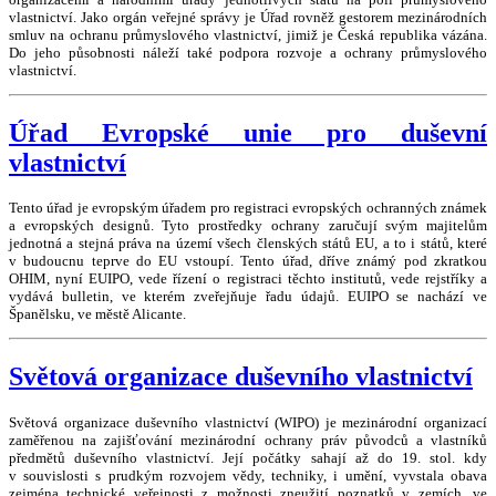
vlastnictví. Jako orgán veřejné správy je Úřad rovněž gestorem mezinárodních
smluv na ochranu průmyslového vlastnictví, jimiž je Česká republika vázána.
Do jeho působnosti náleží také podpora rozvoje a ochrany průmyslového
vlastnictví.
Úřad Evropské unie pro duševní
vlastnictví
Tento úřad je evropským úřadem pro registraci evropských ochranných známek
a evropských designů. Tyto prostředky ochrany zaručují svým majitelům
jednotná a stejná práva na území všech členských států EU, a to i států, které
v budoucnu teprve do EU vstoupí. Tento úřad, dříve známý pod zkratkou
OHIM, nyní EUIPO, vede řízení o registraci těchto institutů, vede rejstříky a
vydává bulletin, ve kterém zveřejňuje řadu údajů. EUIPO se nachází ve
Španělsku, ve městě Alicante.
Světová organizace duševního vlastnictví
Světová organizace duševního vlastnictví (WIPO) je mezinárodní organizací
zaměřenou na zajišťování mezinárodní ochrany práv původců a vlastníků
předmětů duševního vlastnictví. Její počátky sahají až do 19. stol. kdy
v souvislosti s prudkým rozvojem vědy, techniky, i umění, vyvstala obava
zejména technické veřejnosti z možnosti zneužití poznatků v zemích, ve