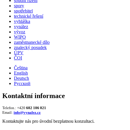
soudní řízení
spory
spotřebitel
technické řešení
vyhláška
vynález
vývoz
WIPO
zaměstnanecké dílo
znalecký posudek
ÚPV
ČOI
Čeština
English
Deutsch
Русский
Kontaktní informace
Telefon.: +420
602 106 021
Email:
info@vynalez.cz
Kontaktujte nás pro úvodní bezplatnou konzultaci.