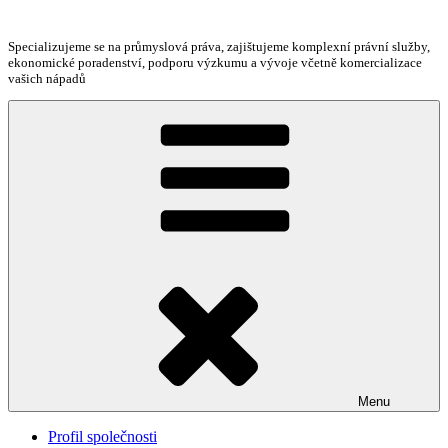
Přejít
k
Specializujeme se na průmyslová práva, zajištujeme komplexní právní služby,
obsahu
ekonomické poradenství, podporu výzkumu a vývoje včetně komercializace
webu
vašich nápadů
Menu
Profil společnosti