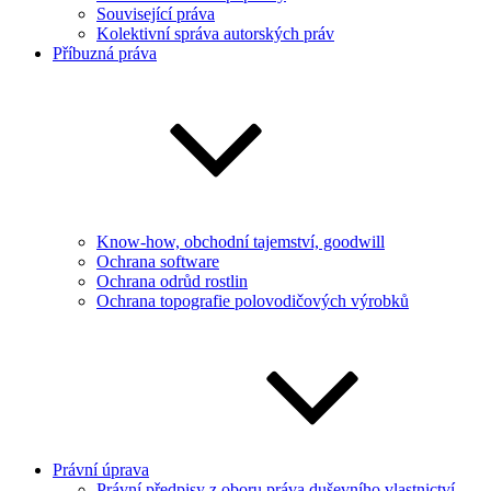
Související práva
Kolektivní správa autorských práv
Příbuzná práva
Know-how, obchodní tajemství, goodwill
Ochrana software
Ochrana odrůd rostlin
Ochrana topografie polovodičových výrobků
Právní úprava
Právní předpisy z oboru práva duševního vlastnictví