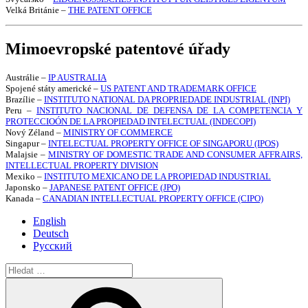
Velká Británie –
THE PATENT OFFICE
Mimoevropské patentové úřady
Austrálie –
IP AUSTRALIA
Spojené státy americké –
US PATENT AND TRADEMARK OFFICE
Brazílie –
INSTITUTO NATIONAL DA PROPRIEDADE INDUSTRIAL (INPI)
Peru –
INSTITUTO NACIONAL DE DEFENSA DE LA COMPETENCIA Y
PROTECCIOÓN DE LA PROPIEDAD INTELECTUAL (INDECOPI)
Nový Zéland –
MINISTRY OF COMMERCE
Singapur –
INTELECTUAL PROPERTY OFFICE OF SINGAPORU (IPOS)
Malajsie –
MINISTRY OF DOMESTIC TRADE AND CONSUMER AFFRAIRS,
INTELLECTUAL PROPERTY DIVISION
Mexiko –
INSTITUTO MEXICANO DE LA PROPIEDAD INDUSTRIAL
Japonsko –
JAPANESE PATENT OFFICE (JPO)
Kanada –
CANADIAN INTELLECTUAL PROPERTY OFFICE (CIPO)
English
Deutsch
Русский
Hledat:
Hledání