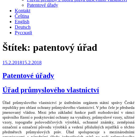
Patentové úřady
Kontakt
Čeština
English
Deutsch
Русский
Štítek:
patentový úřad
Publikováno
15.2.2018
15.2.2018
Patentové úřady
Úřad průmyslového vlastnictví
Úřad průmyslového vlastnictví je ústředním orgánem státní správy České
republiky pro oblast ochrany průmyslového vlastnictví. V jeho čele je předseda
jmenovaný vládou. Mezi jeho základní funkce patří rozhodování v rámci
správního řízení o poskytování ochrany na vynálezy, průmyslové vzory, užitné
vzory, topografie polovodičových výrobků, ochranné známky, zeměpisná
označení a označení původu výrobků a vedení příslušných rejstříků o těchto
předmětech průmyslových práv. Úřad spolupracuje s mezinárodními
organizacemi a národními úřady jednotlivých států na poli průmyslového