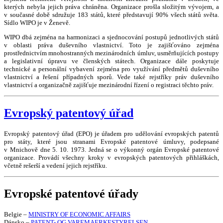
kterých nebyla jejich práva chráněna. Organizace prošla složitým vývojem, a
v současné době sdružuje 183 států, které představují 90% všech států světa.
Sídlo WIPO je v Ženevě.
WIPO dbá zejména na harmonizaci a sjednocování postupů jednotlivých států
v oblasti práva duševního vlastnictví. Toto je zajišťováno zejména
prostřednictvím mnohostranných mezinárodních úmluv, usměrňujících postupy
a legislativní úpravu ve členských státech. Organizace dále poskytuje
technické a personální vybavení zejména pro využívání předmětů duševního
vlastnictví a řešení případných sporů. Vede také rejstříky práv duševního
vlastnictví a organizačně zajišťuje mezinárodní řízení o registraci těchto práv.
Evropský patentový úřad
Evropský patentový úřad (EPO) je úřadem pro udělování evropských patentů
pro státy, které jsou stranami Evropské patentové úmluvy, podepsané
v Mnichově dne 5. 10. 1973. Jedná se o výkonný orgán Evropské patentové
organizace. Provádí všechny kroky v evropských patentových přihláškách,
včetně rešerší a vedení jejich rejstříku.
Evropské patentové úřady
Belgie –
MINISTRY OF ECONOMIC AFFAIRS
Dánsko –
PATENT- OG VAREMAERKESTYRELSEN