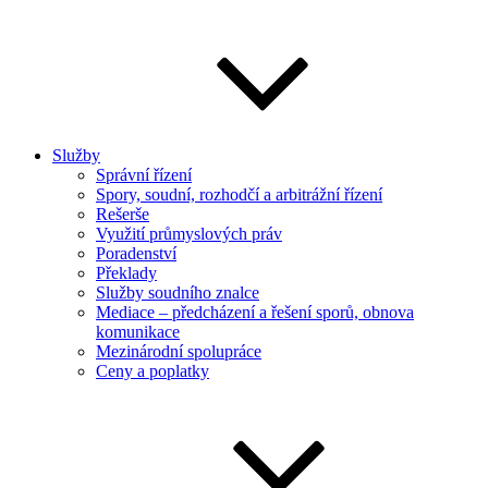
Služby
Správní řízení
Spory, soudní, rozhodčí a arbitrážní řízení
Rešerše
Využití průmyslových práv
Poradenství
Překlady
Služby soudního znalce
Mediace – předcházení a řešení sporů, obnova
komunikace
Mezinárodní spolupráce
Ceny a poplatky