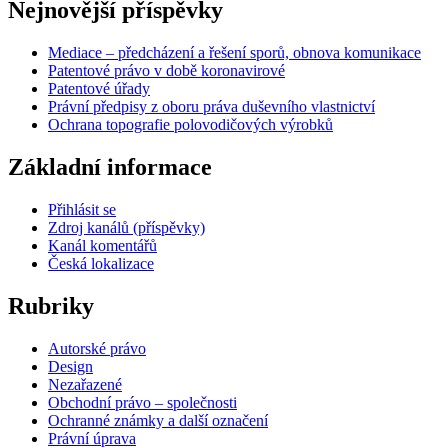
Nejnovější příspěvky
Mediace – předcházení a řešení sporů, obnova komunikace
Patentové právo v době koronavirové
Patentové úřady
Právní předpisy z oboru práva duševního vlastnictví
Ochrana topografie polovodičových výrobků
Základní informace
Přihlásit se
Zdroj kanálů (příspěvky)
Kanál komentářů
Česká lokalizace
Rubriky
Autorské právo
Design
Nezařazené
Obchodní právo – společnosti
Ochranné známky a další označení
Právní úprava