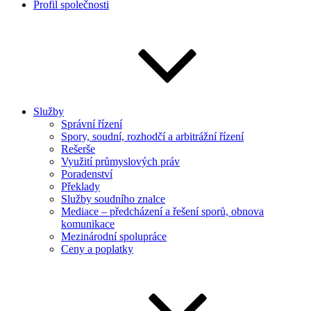
Profil společnosti
Služby
Správní řízení
Spory, soudní, rozhodčí a arbitrážní řízení
Rešerše
Využití průmyslových práv
Poradenství
Překlady
Služby soudního znalce
Mediace – předcházení a řešení sporů, obnova
komunikace
Mezinárodní spolupráce
Ceny a poplatky