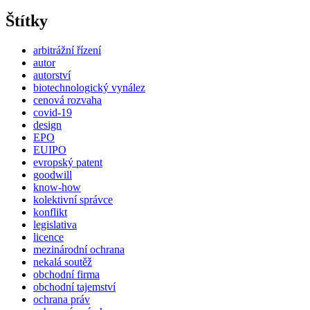
Štítky
arbitrážní řízení
autor
autorství
biotechnologický vynález
cenová rozvaha
covid-19
design
EPO
EUIPO
evropský patent
goodwill
know-how
kolektivní správce
konflikt
legislativa
licence
mezinárodní ochrana
nekalá soutěž
obchodní firma
obchodní tajemství
ochrana práv