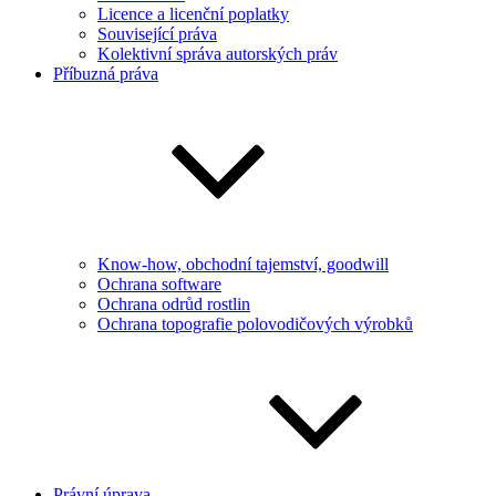
Licence a licenční poplatky
Související práva
Kolektivní správa autorských práv
Příbuzná práva
Know-how, obchodní tajemství, goodwill
Ochrana software
Ochrana odrůd rostlin
Ochrana topografie polovodičových výrobků
Právní úprava