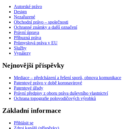
Autorské právo
Design
Nezařazené
Obchodní právo – společnosti
Ochranné známky a další označení
Právní úprava
Příbuzná práva
Průmyslová práva v EU
Služby
Vynálezy
Nejnovější příspěvky
Mediace – předcházení a řešení sporů, obnova komunikace
Patentové právo v době koronavirové
Patentové úřady
Právní předpisy z oboru práva duševního vlastnictví
Ochrana topografie polovodičových výrobků
Základní informace
Přihlásit se
Zdroj kanálů (příspěvky)