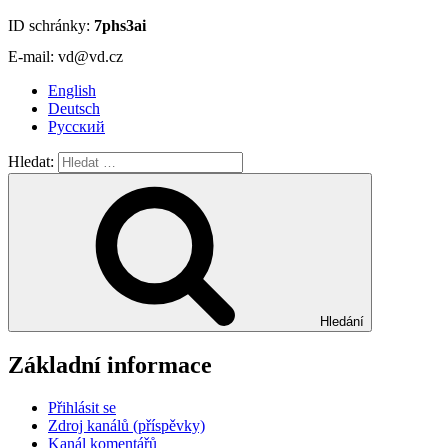
ID schránky:
7phs3ai
E-mail: vd@vd.cz
English
Deutsch
Русский
Hledat:
Hledání
Základní informace
Přihlásit se
Zdroj kanálů (příspěvky)
Kanál komentářů