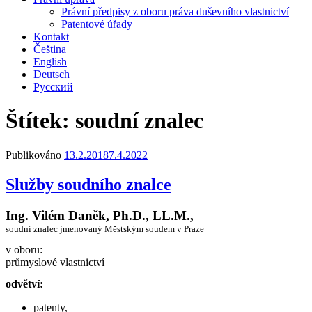
Právní předpisy z oboru práva duševního vlastnictví
Patentové úřady
Kontakt
Čeština
English
Deutsch
Русский
Štítek:
soudní znalec
Publikováno
13.2.2018
7.4.2022
Služby soudního znalce
Ing. Vilém Daněk, Ph.D., LL.M.,
soudní znalec jmenovaný Městským soudem v Praze
v oboru:
průmyslové vlastnictví
odvětví:
patenty,