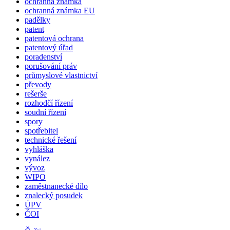
ochranná známka
ochranná známka EU
padělky
patent
patentová ochrana
patentový úřad
poradenství
porušování práv
průmyslové vlastnictví
převody
rešerše
rozhodčí řízení
soudní řízení
spory
spotřebitel
technické řešení
vyhláška
vynález
vývoz
WIPO
zaměstnanecké dílo
znalecký posudek
ÚPV
ČOI