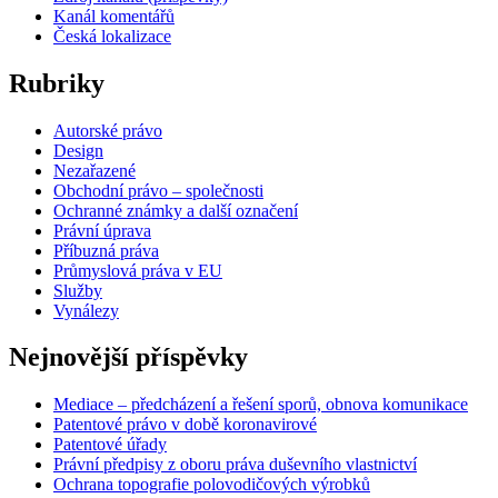
Kanál komentářů
Česká lokalizace
Rubriky
Autorské právo
Design
Nezařazené
Obchodní právo – společnosti
Ochranné známky a další označení
Právní úprava
Příbuzná práva
Průmyslová práva v EU
Služby
Vynálezy
Nejnovější příspěvky
Mediace – předcházení a řešení sporů, obnova komunikace
Patentové právo v době koronavirové
Patentové úřady
Právní předpisy z oboru práva duševního vlastnictví
Ochrana topografie polovodičových výrobků