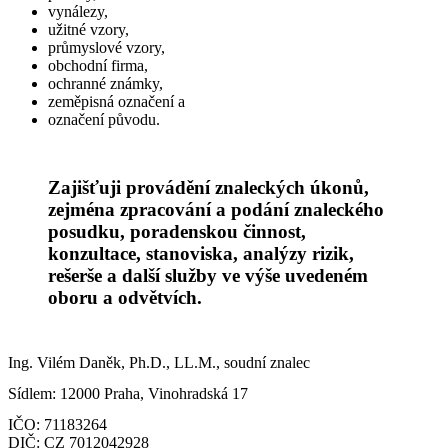
vynálezy,
užitné vzory,
průmyslové vzory,
obchodní firma,
ochranné známky,
zeměpisná označení a
označení původu.
Zajišťuji provádění znaleckých úkonů,
zejména zpracování a podání znaleckého
posudku, poradenskou činnost,
konzultace, stanoviska, analýzy rizik,
rešerše a další služby ve výše uvedeném
oboru a odvětvích.
Ing. Vilém Daněk, Ph.D., LL.M., soudní znalec
Sídlem: 12000 Praha, Vinohradská 17
IČO: 71183264
DIČ: CZ 7012042928