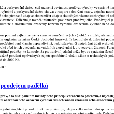
bků a poskytování služeb, což znamená povinnost prodávat výrobky ve správné hmot
ji výrobků a poskytování služeb chovat v rozporu s dobrými mravy, zejména nesm
é nebo přehnané údaje anebo zamlčet údaje o skutečných vlastnostech výrobků neb
lastnictví. Důležitá je rovněž informační povinnost prodávajícího. Prodávající 
viditelně a srozumitelně označeny názvem výrobku, označením výrobce nebo dov
sou povinni zajistit zejména správné označení svých výrobků a služeb, ale nabízí
ím orgánům, zejména České obchodní inspekci. Ta kontroluje dodržování podmí
 spotřebitel není klamán nepravdivými, nedoloženými či neúplnými údaji o skute
obků před jejich uvedením na vnitřní trh a oprávnění k provozování živnosti. Pora
a přijímá podněty ke kontrole. Za protiprávní jednání může být ve správním říze
ávažné porušení oprávněných zájmů spotřebitelů uložit zákon o technických p
až do 5000 Kč.
dělků.
 prodejem padělků
práv, a to buď použitím metody nebo principu chráněného patentem, a nejčast
í ochranou nebo označení výrobku cizí ochrannou známkou nebo označením j
ným jednáním, které pokud už někoho poškozuje, tak jen velké nadnárodní společnosti
uje jen vlastníky průmyslových práv, ale zejména samotné spotřebitele. Padělaný 