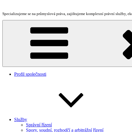
Přejít
k
Specializujeme se na průmyslová práva, zajištujeme komplexní právní služby, 
obsahu
webu
Profil společnosti
Služby
Správní řízení
Spory, soudní, rozhodčí a arbitrážní řízení