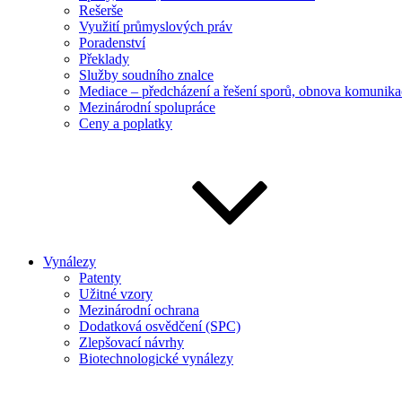
Rešerše
Využití průmyslových práv
Poradenství
Překlady
Služby soudního znalce
Mediace – předcházení a řešení sporů, obnova komunika
Mezinárodní spolupráce
Ceny a poplatky
Vynálezy
Patenty
Užitné vzory
Mezinárodní ochrana
Dodatková osvědčení (SPC)
Zlepšovací návrhy
Biotechnologické vynálezy