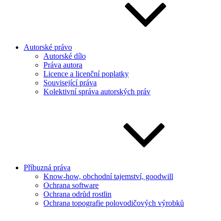
Autorské právo
Autorské dílo
Práva autora
Licence a licenční poplatky
Související práva
Kolektivní správa autorských práv
Příbuzná práva
Know-how, obchodní tajemství, goodwill
Ochrana software
Ochrana odrůd rostlin
Ochrana topografie polovodičových výrobků