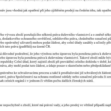
práv jsou vhodná jak opatření při jeho zjištěném prodeji na českém trhu, tak opatř
ho vývozu zboží porušujícího některá práva duševního vlastnictví a o změně někte
tu, dodatkového ochranného osvědčení, odrůdového práva, chráněného označení p
ebo oprávněný uživatel) mohou podat žádost, aby celní úřady zasáhly a učinily přís
ích tato práva (padělků) na území ČR.
má důvodné podezření, že jeho výrobou nebo úpravou byla porušena práva k duševním
 nebo úpravou byla porušena práva k duševnímu vlastnictví. Takové zboží může bý
publiky Celní úřad, který zajistil zboží při provádění celního dohledu v době, kd
práva, aby mohl podat tuto žádost, a údaje pouze o skutečném nebo předpokládané
oprávněno ke schvalovacímu procesu a také k prodlužování již schválených žádostí
tví, práva Společenství na ochranu rostlinné odrůdy nebo označení původu či zem
ah celních orgánů i v jednom či větším počtu dalších členských států.
á se nepochybně o zboží, které má právní vady, a jeho prodej ve většině případů 