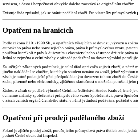
servisem, a často i bezpečností obvykle daleko zaostává za originálním zbožím.
Existuje řada způsobů, jak se bránit padělání zboží. Pro vlastníky průmyslových 
Opatření na hranicích
Podle zákona č.191/1999 Sb., o opatřeních týkajících se dovozu, vývozu a zpětné
autorského práva nebo souvisejícího práva, práva k průmyslovému vzoru, paten
používat kterékoli z práv k duševnímu vlastnictví nebo zástupce držitele práva n
Jedná se zejména o celní zásahy v případě podezření na dovoz výrobků porušujíc
Za určitých zákonných podmínek, je celní úřad oprávněn zajistit zboží, o němž 
jiného nakládání se zbožím, které bylo soudem uznáno za zboží, jehož výrobou
zásah je nutné podat ještě před předpokládaným dovozem tohoto zboží do České re
znám, písemně nebo elektronicky, zjištěnou skutečnost o možném porušení jeho 
Žádost o zásah se podává výhradně Celnímu ředitelství Hradec Králové, které je 
ochranné známky společenství průmyslového vzoru Společenství, práva Společens
o zásah celních orgánů členského státu, v němž je žádost podávána, požádat o zás
Opatření při prodeji padělaného zboží
Pokud je zjištěn prodej zboží, porušujícího průmyslová práva třetích osob, jedn
podnět České obchodní inspekci.