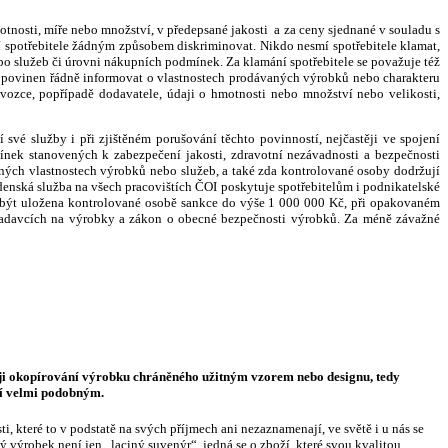
nosti, míře nebo množství, v předepsané jakosti a za ceny sjednané v souladu s
í spotřebitele žádným způsobem diskriminovat. Nikdo nesmí spotřebitele klamat,
o služeb či úrovni nákupních podmínek. Za klamání spotřebitele se považuje též
je povinen řádně informovat o vlastnostech prodávaných výrobků nebo charakteru
ozce, popřípadě dodavatele, údaji o hmotnosti nebo množství nebo velikosti,
 své služby i při zjištěném porušování těchto povinností, nejčastěji ve spojení
nek stanovených k zabezpečení jakosti, zdravotní nezávadnosti a bezpečnosti
čných vlastnostech výrobků nebo služeb, a také zda kontrolované osoby dodržují
denská služba na všech pracovištích ČOI poskytuje spotřebitelům i podnikatelské
ní být uložena kontrolované osobě sankce do výše 1 000 000 Kč, při opakovaném
ožadavcích na výrobky a zákon o obecné bezpečnosti výrobků. Za méně závažné
ěji okopírování výrobku chráněného užitným vzorem nebo designu, tedy
í velmi podobným.
, které to v podstatě na svých příjmech ani nezaznamenají, ve světě i u nás se
výrobek není jen „laciný suvenýr“, jedná se o zboží, které svou kvalitou,