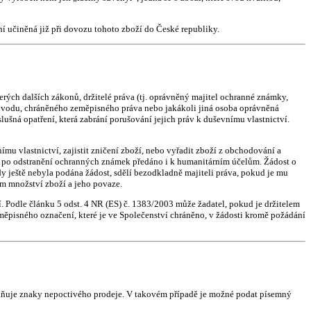
ení učiněná již při dovozu tohoto zboží do České republiky.
rých dalších zákonů, držitelé práva (tj. oprávněný majitel ochranné známky,
ůvodu, chráněného zeměpisného práva nebo jakákoli jiná osoba oprávněná
lušná opatření, která zabrání porušování jejich práv k duševnímu vlastnictví.
u vlastnictví, zajistit zničení zboží, nebo vyřadit zboží z obchodování a
t po odstranění ochranných známek předáno i k humanitárním účelům. Žádost o
y ještě nebyla podána žádost, sdělí bezodkladně majiteli práva, pokud je mu
m množství zboží a jeho povaze.
. Podle článku 5 odst. 4 NR (ES) č. 1383/2003 může žadatel, pokud je držitelem
ěpisného označení, které je ve Společenství chráněno, v žádosti kromě požádání
naplňuje znaky nepoctivého prodeje. V takovém případě je možné podat písemný