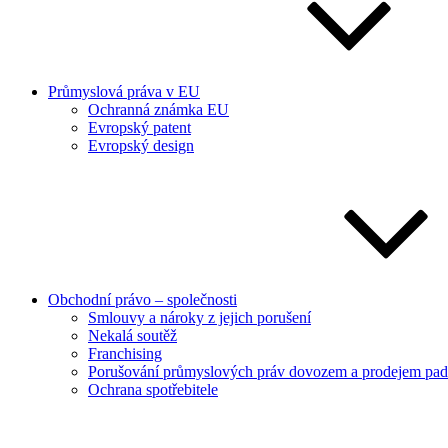
Průmyslová práva v EU
Ochranná známka EU
Evropský patent
Evropský design
Obchodní právo – společnosti
Smlouvy a nároky z jejich porušení
Nekalá soutěž
Franchising
Porušování průmyslových práv dovozem a prodejem pad
Ochrana spotřebitele