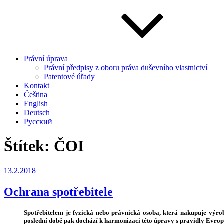
Právní úprava
Právní předpisy z oboru práva duševního vlastnictví
Patentové úřady
Kontakt
Čeština
English
Deutsch
Русский
Štítek:
ČOI
Publikováno
13.2.2018
Ochrana spotřebitele
Spotřebitelem je fyzická nebo právnická osoba, která nakupuje výro
poslední době pak dochází k harmonizaci této úpravy s pravidly Evrop