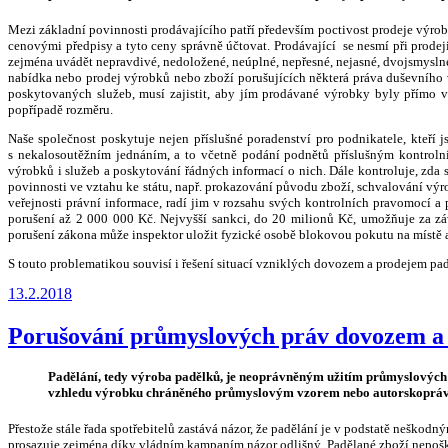
Mezi základní povinnosti prodávajícího patří především poctivost prodeje výro
cenovými předpisy a tyto ceny správně účtovat. Prodávající se nesmí při prode
zejména uvádět nepravdivé, nedoložené, neúplné, nepřesné, nejasné, dvojsmysln
nabídka nebo prodej výrobků nebo zboží porušujících některá práva duševního v
poskytovaných služeb, musí zajistit, aby jím prodávané výrobky byly přímo 
popřípadě rozměru.
Naše společnost poskytuje nejen příslušné poradenství pro podnikatele, kteří j
s nekalosoutěžním jednáním, a to včetně podání podnětů příslušným kontroln
výrobků i služeb a poskytování řádných informací o nich. Dále kontroluje, zda
povinnosti ve vztahu ke státu, např. prokazování původu zboží, schvalování výr
veřejnosti právní informace, radí jim v rozsahu svých kontrolních pravomocí 
porušení až 2 000 000 Kč. Nejvyšší sankci, do 20 milionů Kč, umožňuje za z
porušení zákona může inspektor uložit fyzické osobě blokovou pokutu na místě 
S touto problematikou souvisí i řešení situací vzniklých dovozem a prodejem pa
Publikováno
13.2.2018
Porušování průmyslových práv dovozem a
Padělání, tedy výroba padělků, je neoprávněným užitím průmyslových 
vzhledu výrobku chráněného průmyslovým vzorem nebo autorskoprávn
Přestože stále řada spotřebitelů zastává názor, že padělání je v podstatě neškod
prosazuje zejména díky vládním kampaním názor odlišný. Padělané zboží nepoškoz