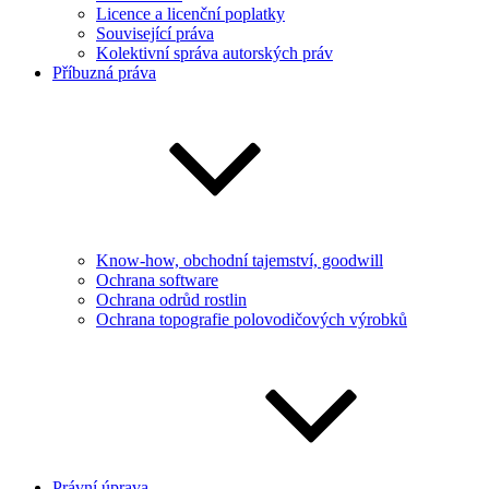
Licence a licenční poplatky
Související práva
Kolektivní správa autorských práv
Příbuzná práva
Know-how, obchodní tajemství, goodwill
Ochrana software
Ochrana odrůd rostlin
Ochrana topografie polovodičových výrobků
Právní úprava