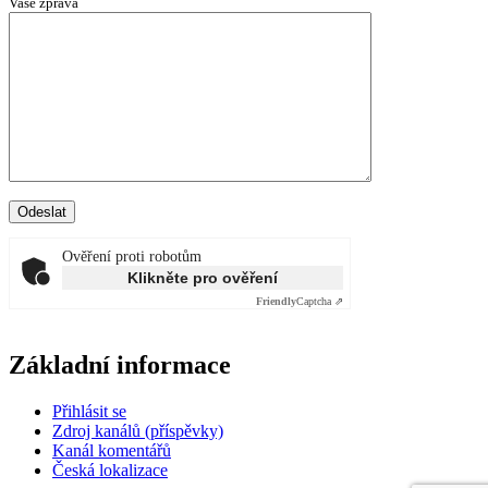
Vaše zpráva
Ověření proti robotům
Klikněte pro ověření
Friendly
Captcha ⇗
Základní informace
Přihlásit se
Zdroj kanálů (příspěvky)
Kanál komentářů
Česká lokalizace