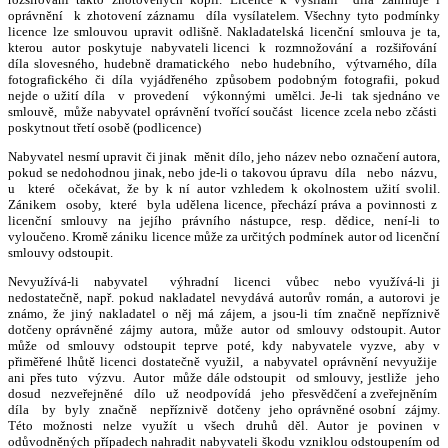
oprávnění k zhotovení záznamu díla vysílatelem. Všechny tyto podmínky
licence lze smlouvou upravit odlišně. Nakladatelská licenční smlouva je ta,
kterou autor poskytuje nabyvateli licenci k rozmnožování a rozšiřování
díla slovesného, hudebně dramatického nebo hudebního, výtvarného, díla
fotografického či díla vyjádřeného způsobem podobným fotografii, pokud
nejde o užití díla v provedení výkonnými umělci. Je-li tak sjednáno ve
smlouvě, může nabyvatel oprávnění tvořící součást licence zcela nebo zčásti
poskytnout třetí osobě (podlicence)
Nabyvatel nesmí upravit či jinak měnit dílo, jeho název nebo označení autora,
pokud se nedohodnou jinak, nebo jde-li o takovou úpravu díla nebo názvu,
u které očekávat, že by k ní autor vzhledem k okolnostem užití svolil.
Zánikem osoby, které byla udělena licence, přechází práva a povinnosti z
licenční smlouvy na jejího právního nástupce, resp. dědice, není-li to
vyloučeno. Kromě zániku licence může za určitých podmínek autor od licenční
smlouvy odstoupit.
Nevyužívá-li nabyvatel výhradní licenci vůbec nebo využívá-li ji
nedostatečně, např. pokud nakladatel nevydává autorův román, a autorovi je
známo, že jiný nakladatel o něj má zájem, a jsou-li tím značně nepříznivě
dotčeny oprávněné zájmy autora, může autor od smlouvy odstoupit. Autor
může od smlouvy odstoupit teprve poté, kdy nabyvatele vyzve, aby v
přiměřené lhůtě licenci dostatečně využil, a nabyvatel oprávnění nevyužije
ani přes tuto výzvu. Autor může dále odstoupit od smlouvy, jestliže jeho
dosud nezveřejněné dílo už neodpovídá jeho přesvědčení a zveřejněním
díla by byly značně nepříznivě dotčeny jeho oprávněné osobní zájmy.
Této možnosti nelze využít u všech druhů děl. Autor je povinen v
odůvodněných případech nahradit nabyvateli škodu vzniklou odstoupením od