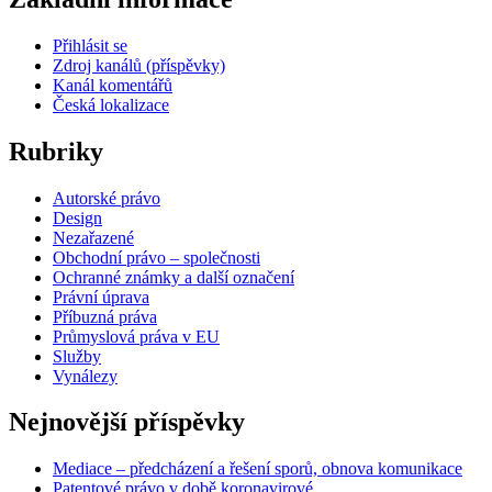
Přihlásit se
Zdroj kanálů (příspěvky)
Kanál komentářů
Česká lokalizace
Rubriky
Autorské právo
Design
Nezařazené
Obchodní právo – společnosti
Ochranné známky a další označení
Právní úprava
Příbuzná práva
Průmyslová práva v EU
Služby
Vynálezy
Nejnovější příspěvky
Mediace – předcházení a řešení sporů, obnova komunikace
Patentové právo v době koronavirové