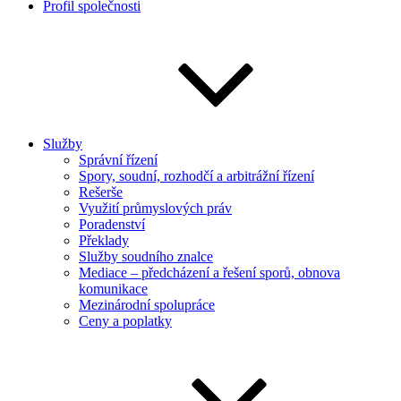
Profil společnosti
Služby
Správní řízení
Spory, soudní, rozhodčí a arbitrážní řízení
Rešerše
Využití průmyslových práv
Poradenství
Překlady
Služby soudního znalce
Mediace – předcházení a řešení sporů, obnova
komunikace
Mezinárodní spolupráce
Ceny a poplatky