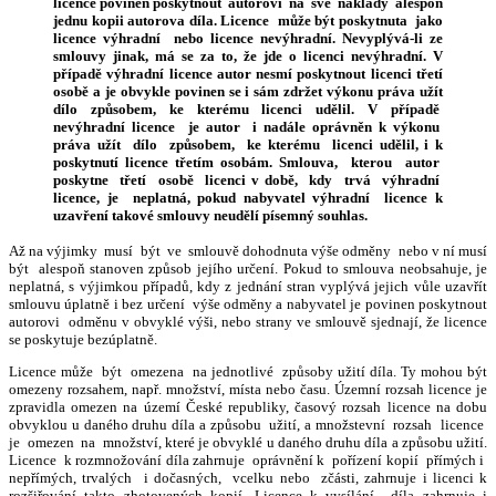
licence povinen poskytnout autorovi na své náklady alespoň
jednu kopii autorova díla. Licence může být poskytnuta jako
licence výhradní nebo licence nevýhradní. Nevyplývá-li ze
smlouvy jinak, má se za to, že jde o licenci nevýhradní. V
případě výhradní licence autor nesmí poskytnout licenci třetí
osobě a je obvykle povinen se i sám zdržet výkonu práva užít
dílo způsobem, ke kterému licenci udělil. V případě
nevýhradní licence je autor i nadále oprávněn k výkonu
práva užít dílo způsobem, ke kterému licenci udělil, i k
poskytnutí licence třetím osobám. Smlouva, kterou autor
poskytne třetí osobě licenci v době, kdy trvá výhradní
licence, je neplatná, pokud nabyvatel výhradní licence k
uzavření takové smlouvy neudělí písemný souhlas.
Až na výjimky musí být ve smlouvě dohodnuta výše odměny nebo v ní musí
být alespoň stanoven způsob jejího určení. Pokud to smlouva neobsahuje, je
neplatná, s výjimkou případů, kdy z jednání stran vyplývá jejich vůle uzavřít
smlouvu úplatně i bez určení výše odměny a nabyvatel je povinen poskytnout
autorovi odměnu v obvyklé výši, nebo strany ve smlouvě sjednají, že licence
se poskytuje bezúplatně.
Licence může být omezena na jednotlivé způsoby užití díla. Ty mohou být
omezeny rozsahem, např. množství, místa nebo času. Územní rozsah licence je
zpravidla omezen na území České republiky, časový rozsah licence na dobu
obvyklou u daného druhu díla a způsobu užití, a množstevní rozsah licence
je omezen na množství, které je obvyklé u daného druhu díla a způsobu užití.
Licence k rozmnožování díla zahrnuje oprávnění k pořízení kopií přímých i
nepřímých, trvalých i dočasných, vcelku nebo zčásti, zahrnuje i licenci k
rozšiřování takto zhotovených kopií. Licence k vysílání díla zahrnuje i