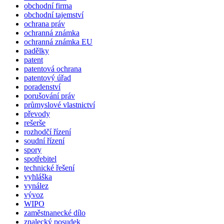
obchodní firma
obchodní tajemství
ochrana práv
ochranná známka
ochranná známka EU
padělky
patent
patentová ochrana
patentový úřad
poradenství
porušování práv
průmyslové vlastnictví
převody
rešerše
rozhodčí řízení
soudní řízení
spory
spotřebitel
technické řešení
vyhláška
vynález
vývoz
WIPO
zaměstnanecké dílo
znalecký posudek