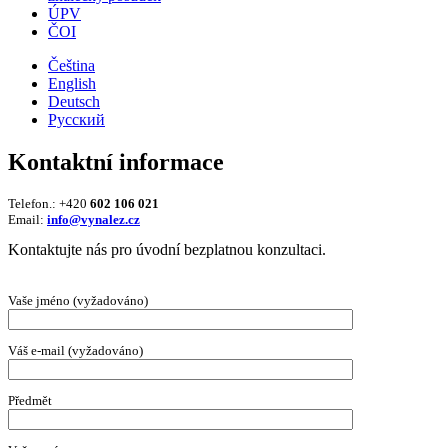
ÚPV
ČOI
Čeština
English
Deutsch
Русский
Kontaktní informace
Telefon.: +420
602 106 021
Email:
info@vynalez.cz
Kontaktujte nás pro úvodní bezplatnou konzultaci.
Vaše jméno (vyžadováno)
Váš e-mail (vyžadováno)
Předmět