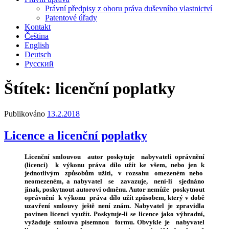
Právní předpisy z oboru práva duševního vlastnictví
Patentové úřady
Kontakt
Čeština
English
Deutsch
Русский
Štítek:
licenční poplatky
Publikováno
13.2.2018
Licence a licenční poplatky
Licenční smlouvou autor poskytuje nabyvateli oprávnění
(licenci) k výkonu práva dílo užít ke všem, nebo jen k
jednotlivým způsobům užití, v rozsahu omezeném nebo
neomezeném, a nabyvatel se zavazuje, není-li sjednáno
jinak, poskytnout autorovi odměnu. Autor nemůže poskytnout
oprávnění k výkonu práva dílo užít způsobem, který v době
uzavření smlouvy ještě není znám. Nabyvatel je zpravidla
povinen licenci využít. Poskytuje-li se licence jako výhradní,
vyžaduje smlouva písemnou formu. Obvykle je nabyvatel