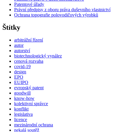
Patentové úřady
Právní předpisy z oboru práva duševního vlastnictví
Ochrana topografie polovodičových výrobků
Štítky
arbitrážní řízení
autor
autorství
biotechnologický vynález
cenová rozvaha
covid-19
design
EPO
EUIPO
evropský patent
goodwill
know-how
kolektivní správce
konflikt
legislativa
licence
mezinárodní ochrana
nekalá soutěž