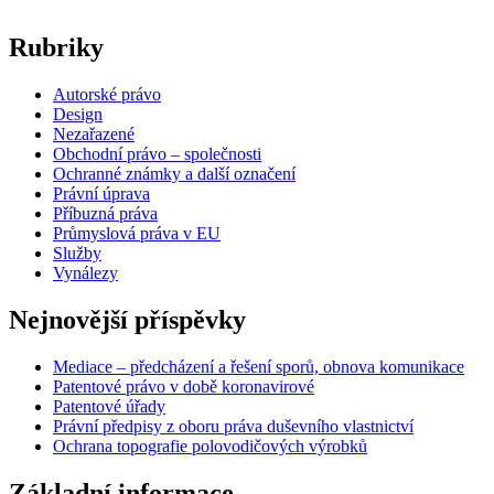
Rubriky
Autorské právo
Design
Nezařazené
Obchodní právo – společnosti
Ochranné známky a další označení
Právní úprava
Příbuzná práva
Průmyslová práva v EU
Služby
Vynálezy
Nejnovější příspěvky
Mediace – předcházení a řešení sporů, obnova komunikace
Patentové právo v době koronavirové
Patentové úřady
Právní předpisy z oboru práva duševního vlastnictví
Ochrana topografie polovodičových výrobků
Základní informace