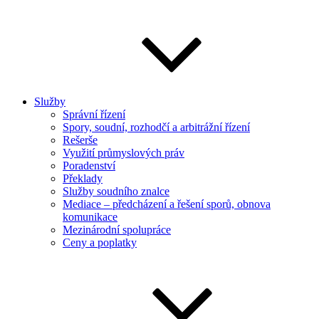
Služby
Správní řízení
Spory, soudní, rozhodčí a arbitrážní řízení
Rešerše
Využití průmyslových práv
Poradenství
Překlady
Služby soudního znalce
Mediace – předcházení a řešení sporů, obnova
komunikace
Mezinárodní spolupráce
Ceny a poplatky