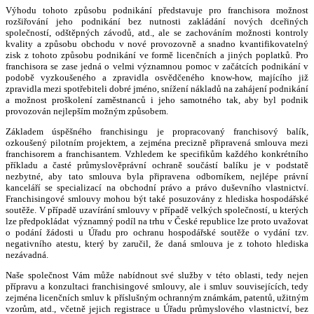
Výhodu tohoto způsobu podnikání představuje pro franchisora možnost
rozšiřování jeho podnikání bez nutnosti zakládání nových dceřiných
společností, odštěpných závodů, atd., ale se zachováním možnosti kontroly
kvality a způsobu obchodu v nové provozovně a snadno kvantifikovatelný
zisk z tohoto způsobu podnikání ve formě licenčních a jiných poplatků. Pro
franchisora se zase jedná o velmi významnou pomoc v začátcích podnikání v
podobě vyzkoušeného a zpravidla osvědčeného know-how, majícího již
zpravidla mezi spotřebiteli dobré jméno, snížení nákladů na zahájení podnikání
a možnost proškolení zaměstnanců i jeho samotného tak, aby byl podnik
provozován nejlepším možným způsobem.
Základem úspěšného franchisingu je propracovaný franchisový balík,
ozkoušený pilotním projektem, a zejména precizně připravená smlouva mezi
franchisorem a franchisantem. Vzhledem ke specifikům každého konkrétního
příkladu a časté průmyslověprávní ochraně součástí balíku je v podstatě
nezbytné, aby tato smlouva byla připravena odborníkem, nejlépe právní
kanceláří se specializací na obchodní právo a právo duševního vlastnictví.
Franchisingové smlouvy mohou být také posuzovány z hlediska hospodářské
soutěže. V případě uzavírání smlouvy v případě velkých společností, u kterých
lze předpokládat významný podíl na trhu v České republice lze proto uvažovat
o podání žádosti u Úřadu pro ochranu hospodářské soutěže o vydání tzv.
negativního atestu, který by zaručil, že daná smlouva je z tohoto hlediska
nezávadná.
Naše společnost Vám může nabídnout své služby v této oblasti, tedy nejen
přípravu a konzultaci franchisingové smlouvy, ale i smluv souvisejících, tedy
zejména licenčních smluv k příslušným ochranným známkám, patentů, užitným
vzorům, atd., včetně jejich registrace u Úřadu průmyslového vlastnictví, bez