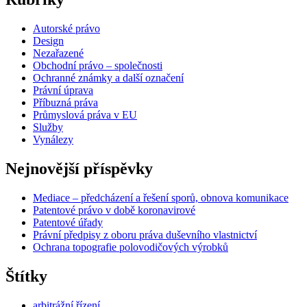
Autorské právo
Design
Nezařazené
Obchodní právo – společnosti
Ochranné známky a další označení
Právní úprava
Příbuzná práva
Průmyslová práva v EU
Služby
Vynálezy
Nejnovější příspěvky
Mediace – předcházení a řešení sporů, obnova komunikace
Patentové právo v době koronavirové
Patentové úřady
Právní předpisy z oboru práva duševního vlastnictví
Ochrana topografie polovodičových výrobků
Štítky
arbitrážní řízení