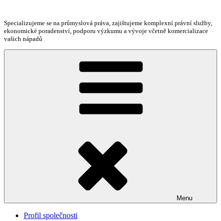
Přejít
k
Specializujeme se na průmyslová práva, zajištujeme komplexní právní služby,
obsahu
ekonomické poradenství, podporu výzkumu a vývoje včetně komercializace
webu
vašich nápadů
Menu
Profil společnosti