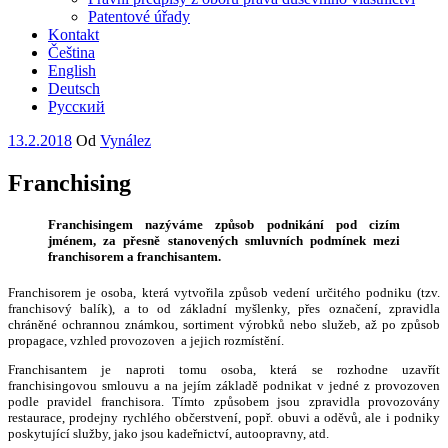
Patentové úřady
Kontakt
Čeština
English
Deutsch
Русский
Publikováno
13.2.2018
Od
Vynález
Franchising
Franchisingem nazýváme způsob podnikání pod cizím
jménem, za přesně stanovených smluvních podmínek mezi
franchisorem a franchisantem.
Franchisorem je osoba, která vytvořila způsob vedení určitého podniku (tzv.
franchisový balík), a to od základní myšlenky, přes označení, zpravidla
chráněné ochrannou známkou, sortiment výrobků nebo služeb, až po způsob
propagace, vzhled provozoven a jejich rozmístění.
Franchisantem je naproti tomu osoba, která se rozhodne uzavřít
franchisingovou smlouvu a na jejím základě podnikat v jedné z provozoven
podle pravidel franchisora. Tímto způsobem jsou zpravidla provozovány
restaurace, prodejny rychlého občerstvení, popř. obuvi a oděvů, ale i podniky
poskytující služby, jako jsou kadeřnictví, autoopravny, atd.