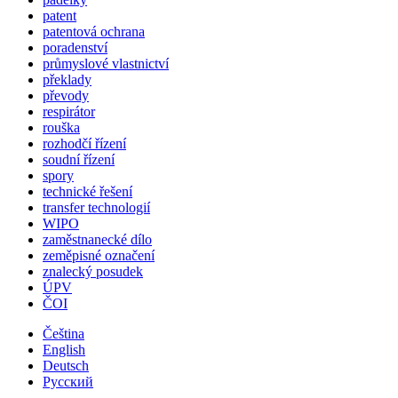
patent
patentová ochrana
poradenství
průmyslové vlastnictví
překlady
převody
respirátor
rouška
rozhodčí řízení
soudní řízení
spory
technické řešení
transfer technologií
WIPO
zaměstnanecké dílo
zeměpisné označení
znalecký posudek
ÚPV
ČOI
Čeština
English
Deutsch
Русский