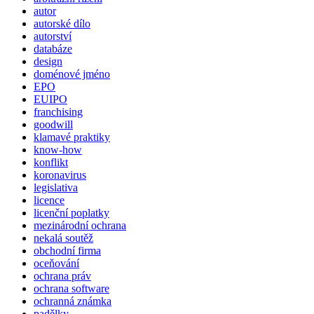
autor
autorské dílo
autorství
databáze
design
doménové jméno
EPO
EUIPO
franchising
goodwill
klamavé praktiky
know-how
konflikt
koronavirus
legislativa
licence
licenční poplatky
mezinárodní ochrana
nekalá soutěž
obchodní firma
oceňování
ochrana práv
ochrana software
ochranná známka
padělky