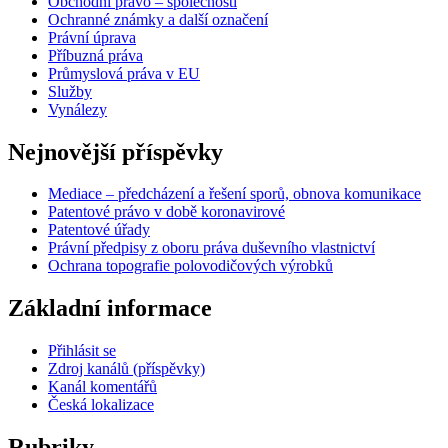
Obchodní právo – společnosti
Ochranné známky a další označení
Právní úprava
Příbuzná práva
Průmyslová práva v EU
Služby
Vynálezy
Nejnovější příspěvky
Mediace – předcházení a řešení sporů, obnova komunikace
Patentové právo v době koronavirové
Patentové úřady
Právní předpisy z oboru práva duševního vlastnictví
Ochrana topografie polovodičových výrobků
Základní informace
Přihlásit se
Zdroj kanálů (příspěvky)
Kanál komentářů
Česká lokalizace
Rubriky