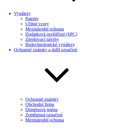
Vynálezy
Patenty
Užitné vzory
Mezinárodní ochrana
Dodatková osvědčení (SPC)
Zlepšovací návrhy
Biotechnologické vynálezy
Ochranné známky a další označení
Ochranné známky
Obchodní firma
Doménová jména
Zeměpisná označení
Mezinárodní ochrana