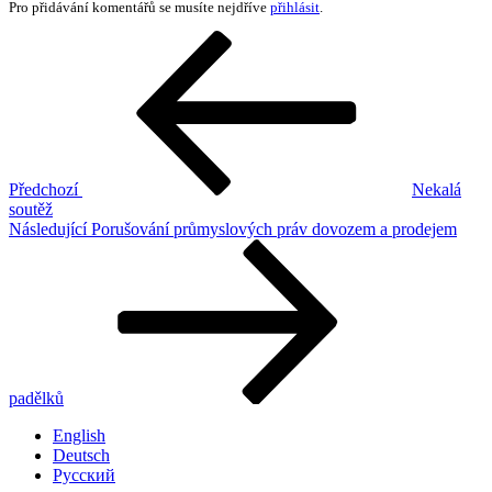
Pro přidávání komentářů se musíte nejdříve
přihlásit
.
Navigace
Předchozí
příspěvek
pro
příspěvek
Předchozí
Nekalá
soutěž
Následující
Následující
Porušování průmyslových práv dovozem a prodejem
příspěvek
padělků
English
Deutsch
Русский