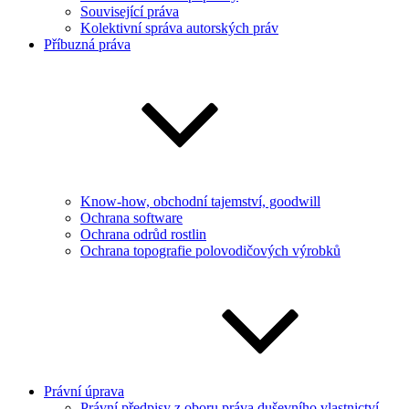
Související práva
Kolektivní správa autorských práv
Příbuzná práva
Know-how, obchodní tajemství, goodwill
Ochrana software
Ochrana odrůd rostlin
Ochrana topografie polovodičových výrobků
Právní úprava
Právní předpisy z oboru práva duševního vlastnictví