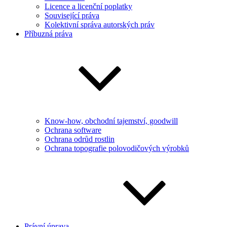
Licence a licenční poplatky
Související práva
Kolektivní správa autorských práv
Příbuzná práva
Know-how, obchodní tajemství, goodwill
Ochrana software
Ochrana odrůd rostlin
Ochrana topografie polovodičových výrobků
Právní úprava