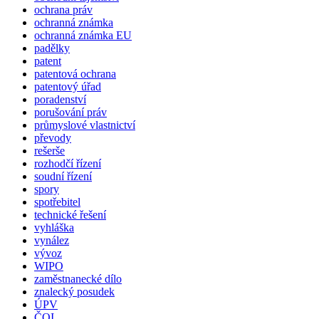
ochrana práv
ochranná známka
ochranná známka EU
padělky
patent
patentová ochrana
patentový úřad
poradenství
porušování práv
průmyslové vlastnictví
převody
rešerše
rozhodčí řízení
soudní řízení
spory
spotřebitel
technické řešení
vyhláška
vynález
vývoz
WIPO
zaměstnanecké dílo
znalecký posudek
ÚPV
ČOI