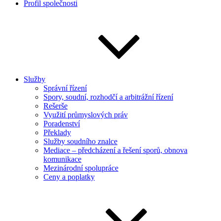
Profil společnosti
Služby
Správní řízení
Spory, soudní, rozhodčí a arbitrážní řízení
Rešerše
Využití průmyslových práv
Poradenství
Překlady
Služby soudního znalce
Mediace – předcházení a řešení sporů, obnova
komunikace
Mezinárodní spolupráce
Ceny a poplatky