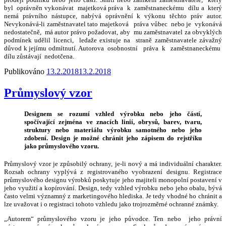
byl oprávněn vykonávat majetková práva k zaměstnaneckému dílu a který
nemá právního nástupce, nabývá oprávnění k výkonu těchto práv autor.
Nevykonává-li zaměstnavatel tato majetková práva vůbec nebo je vykonává
nedostatečně, má autor právo požadovat, aby mu zaměstnavatel za obvyklých
podmínek udělil licenci, ledaže existuje na straně zaměstnavatele závažný
důvod k jejímu odmítnutí. Autorova osobnostní práva k zaměstnaneckému
dílu zůstávají nedotčena.
Publikováno
13.2.2018
13.2.2018
Průmyslový vzor
Designem se rozumí vzhled výrobku nebo jeho částí,
spočívající zejména ve znacích linií, obrysů, barev, tvaru,
struktury nebo materiálu výrobku samotného nebo jeho
zdobení. Design je možné chránit jeho zápisem do rejstříku
jako průmyslového vzoru.
Průmyslový vzor je způsobilý ochrany, je-li nový a má individuální charakter.
Rozsah ochrany vyplývá z registrovaného vyobrazení designu. Registrace
průmyslového designu výrobků poskytuje jeho majiteli monopolní postavení v
jeho využití a kopírování. Design, tedy vzhled výrobku nebo jeho obalu, bývá
často velmi významný z marketingového hlediska. Je tedy vhodné ho chránit a
lze uvažovat i o registraci tohoto vzhledu jako trojrozměrné ochranné známky.
„Autorem“ průmyslového vzoru je jeho původce. Ten nebo jeho právní