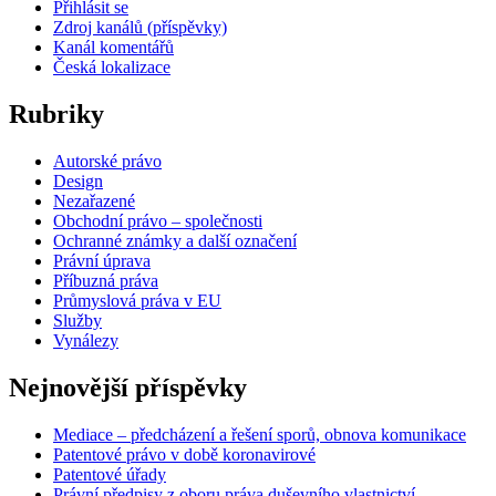
Přihlásit se
Zdroj kanálů (příspěvky)
Kanál komentářů
Česká lokalizace
Rubriky
Autorské právo
Design
Nezařazené
Obchodní právo – společnosti
Ochranné známky a další označení
Právní úprava
Příbuzná práva
Průmyslová práva v EU
Služby
Vynálezy
Nejnovější příspěvky
Mediace – předcházení a řešení sporů, obnova komunikace
Patentové právo v době koronavirové
Patentové úřady
Právní předpisy z oboru práva duševního vlastnictví