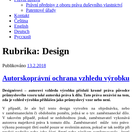
Právní předpisy z oboru práva duševního vlastnictví
Patentové úřady
Kontakt
Čeština
English
Deutsch
Русский
Rubrika:
Design
Publikováno
13.2.2018
Autorskoprávní ochrana vzhledu výrobku
Designérovi – autorovi vzhledu výrobku přísluší kromě práva původce
průmyslového vzoru také autorská práva k dílu. Tato práva nezávisí na tom,
zda je vzhled výrobku přihlášen jako průmyslový vzor nebo není.
V případě, že ale byl tento design vytvořen na objednávku, nebo
v zaměstnaneckém či obdobném poměru, jedná se o tzv. zaměstnanecké dílo.
V takovém případě, pokud se nedohodnou jinak, zaměstnavatel vykonává
autorova majetková práva k tomuto dílu. Zaměstnavatel může toto právo
výkonu postoupit třetí osobě pouze se svolením autora, pokud se tak neděje při
prodeji podniku nebo jeho části. Smrtí nebo zánikem zaměstnavatele, který