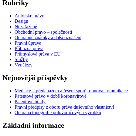
Rubriky
Autorské právo
Design
Nezařazené
Obchodní právo – společnosti
Ochranné známky a další označení
Právní úprava
Příbuzná práva
Průmyslová práva v EU
Služby
Vynálezy
Nejnovější příspěvky
Mediace – předcházení a řešení sporů, obnova komunikace
Patentové právo v době koronavirové
Patentové úřady
Právní předpisy z oboru práva duševního vlastnictví
Ochrana topografie polovodičových výrobků
Základní informace