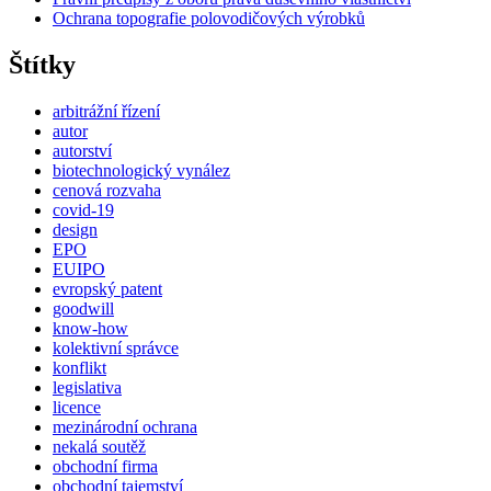
Ochrana topografie polovodičových výrobků
Štítky
arbitrážní řízení
autor
autorství
biotechnologický vynález
cenová rozvaha
covid-19
design
EPO
EUIPO
evropský patent
goodwill
know-how
kolektivní správce
konflikt
legislativa
licence
mezinárodní ochrana
nekalá soutěž
obchodní firma
obchodní tajemství