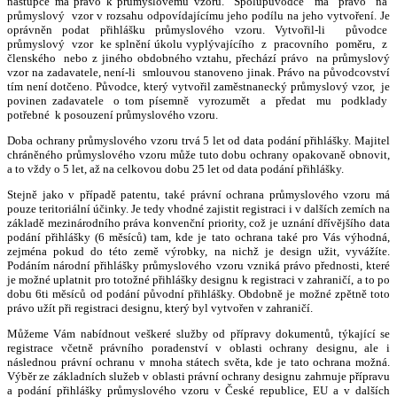
nástupce má právo k průmyslovému vzoru. Spolupůvodce má právo na
průmyslový vzor v rozsahu odpovídajícímu jeho podílu na jeho vytvoření. Je
oprávněn podat přihlášku průmyslového vzoru. Vytvořil-li původce
průmyslový vzor ke splnění úkolu vyplývajícího z pracovního poměru, z
členského nebo z jiného obdobného vztahu, přechází právo na průmyslový
vzor na zadavatele, není-li smlouvou stanoveno jinak. Právo na původcovství
tím není dotčeno. Původce, který vytvořil zaměstnanecký průmyslový vzor, je
povinen zadavatele o tom písemně vyrozumět a předat mu podklady
potřebné k posouzení průmyslového vzoru.
Doba ochrany průmyslového vzoru trvá 5 let od data podání přihlášky. Majitel
chráněného průmyslového vzoru může tuto dobu ochrany opakovaně obnovit,
a to vždy o 5 let, až na celkovou dobu 25 let od data podání přihlášky.
Stejně jako v případě patentu, také právní ochrana průmyslového vzoru má
pouze teritoriální účinky. Je tedy vhodné zajistit registraci i v dalších zemích na
základě mezinárodního práva konvenční priority, což je uznání dřívějšího data
podání přihlášky (6 měsíců) tam, kde je tato ochrana také pro Vás výhodná,
zejména pokud do této země výrobky, na nichž je design užit, vyvážíte.
Podáním národní přihlášky průmyslového vzoru vzniká právo přednosti, které
je možné uplatnit pro totožné přihlášky designu k registraci v zahraničí, a to po
dobu 6ti měsíců od podání původní přihlášky. Obdobně je možné zpětně toto
právo užít při registraci designu, který byl vytvořen v zahraničí.
Můžeme Vám nabídnout veškeré služby od přípravy dokumentů, týkající se
registrace včetně právního poradenství v oblasti ochrany designu, ale i
následnou právní ochranu v mnoha státech světa, kde je tato ochrana možná.
Výběr ze základních služeb v oblasti právní ochrany designu zahrnuje přípravu
a podání přihlášky průmyslového vzoru v České republice, EU a v dalších