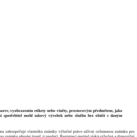
arev, vyobrazením etikety nebo viněty, prostorovým předmětem, jako
si spotřebitel mohl takový výrobek nebo službu bez obtíží s daným
rana zabezpečuje vlastníku známky výlučné právo užívat ochrannou známku pro
 známku převést (např. ji prodat). Registrací majitel získá výlučná a dispoziční