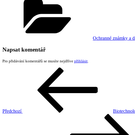
Ochranné známky a da
Napsat komentář
Pro přidávání komentářů se musíte nejdříve
přihlásit
.
Navigace
Předchozí
příspěvek
pro
příspěvek
Předchozí
Biotechnol
Následující
příspěvek