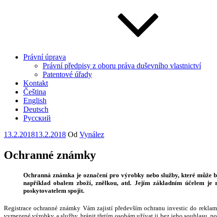
Právní úprava
Právní předpisy z oboru práva duševního vlastnictví
Patentové úřady
Kontakt
Čeština
English
Deutsch
Русский
Publikováno
13.2.2018
13.2.2018
Od
Vynález
Ochranné známky
Ochranná známka je označení pro výrobky nebo služby, které může b
například obalem zboží, znělkou, atd. Jejím základním účelem je 
poskytovatelem spojit.
Registrace ochranné známky Vám zajistí především ochranu investic do rekla
vymezené výrobky a služby, bránit třetím osobám užívat ji bez jeho souhlasu, po