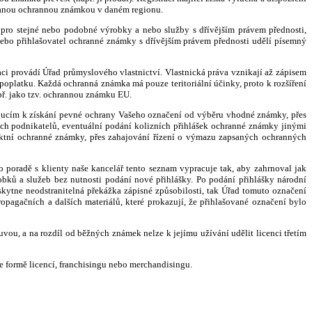
psanou ochrannou známkou v daném regionu.
 pro stejné nebo podobné výrobky a nebo služby s dřívějším právem přednosti,
nebo přihlašovatel ochranné známky s dřívějším právem přednosti udělí písemný
aci provádí Úřad průmyslového vlastnictví. Vlastnická práva vznikají až zápisem
o poplatku. Každá ochranná známka má pouze teritoriální účinky, proto k rozšíření
př. jako tzv. ochrannou známku EU.
edoucím k získání pevné ochrany Vašeho označení od výběru vhodné známky, přes
iných podnikatelů, eventuální podání kolizních přihlášek ochranné známky jinými
iktní ochranné známky, přes zahajování řízení o výmazu zapsaných ochranných
poradě s klienty naše kancelář tento seznam vypracuje tak, aby zahrnoval jak
obků a služeb bez nutnosti podání nové přihlášky. Po podání přihlášky národní
yskytne neodstranitelná překážka zápisné způsobilosti, tak Úřad tomuto označení
ropagačních a dalších materiálů, které prokazují, že přihlašované označení bylo
ou, a na rozdíl od běžných známek nelze k jejímu užívání udělit licenci třetím
e formě licencí, franchisingu nebo merchandisingu.