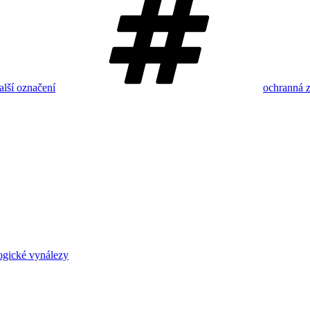
lší označení
ochranná 
ogické vynálezy