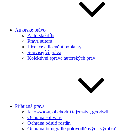
Autorské právo
Autorské dílo
Práva autora
Licence a licenční poplatky
Související práva
Kolektivní správa autorských práv
Příbuzná práva
Know-how, obchodní tajemství, goodwill
Ochrana software
Ochrana odrůd rostlin
Ochrana topografie polovodičových výrobků