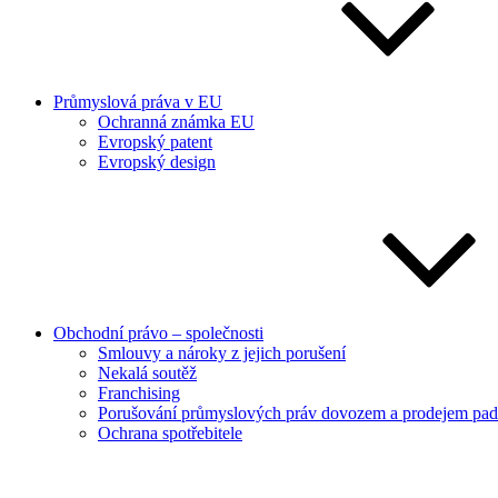
Průmyslová práva v EU
Ochranná známka EU
Evropský patent
Evropský design
Obchodní právo – společnosti
Smlouvy a nároky z jejich porušení
Nekalá soutěž
Franchising
Porušování průmyslových práv dovozem a prodejem pad
Ochrana spotřebitele