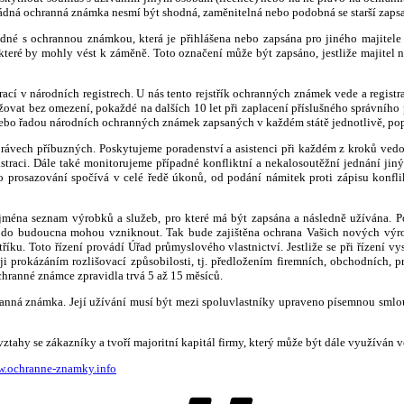
Žádná ochranná známka nesmí být shodná, zaměnitelná nebo podobná se starší za
dné s ochrannou známkou, která je přihlášena nebo zapsána pro jiného majitele
teré by mohly vést k záměně. Toto označení může být zapsáno, jestliže majitel 
cí v národních registrech. U nás tento rejstřík ochranných známek vede a registr
lužovat bez omezení, pokaždé na dalších 10 let při zaplacení příslušného správníh
 nebo řadou národních ochranných známek zapsaných v každém státě jednotlivě, po
 právech příbuzných. Poskytujeme poradenství a asistenci při každém z kroků v
registraci. Dále také monitorujeme případné konfliktní a nekalosoutěžní jednání j
o prosazování spočívá v celé ředě úkonů, od podání námitek proti zápisu konfl
éna seznam výrobků a služeb, pro které má být zapsána a následně užívána. Po 
prve do budoucna mohou vzniknout. Tak bude zajištěna ochrana Vašich nových výr
ku. Toto řízení provádí Úřad průmyslového vlastnictví. Jestliže se při řízení v
i prokázáním rozlišovací způsobilosti, tj. předložením firemních, obchodních, p
chranné známce zpravidla trvá 5 až 15 měsíců.
ranná známka. Její užívání musí být mezi spoluvlastníky upraveno písemnou smlouv
ahy se zákazníky a tvoří majoritní kapitál firmy, který může být dále využíván v
w.ochranne-znamky.info
Štítky