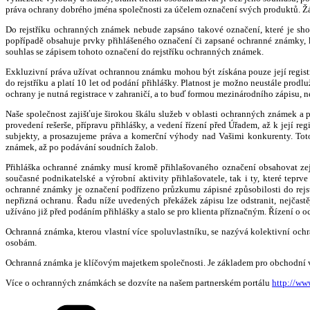
práva ochrany dobrého jména společnosti za účelem označení svých produktů. 
Do rejstříku ochranných známek nebude zapsáno takové označení, které je sho
popřípadě obsahuje prvky přihlášeného označení či zapsané ochranné známky, k
souhlas se zápisem tohoto označení do rejstříku ochranných známek.
Exkluzivní práva užívat ochrannou známku mohou být získána pouze její registra
do rejstříku a platí 10 let od podání přihlášky. Platnost je možno neustále prod
ochrany je nutná registrace v zahraničí, a to buď formou mezinárodního zápisu,
Naše společnost zajišťuje širokou škálu služeb v oblasti ochranných známek a
provedení rešerše, přípravu přihlášky, a vedení řízení před Úřadem, až k její 
subjekty, a prosazujeme práva a komerční výhody nad Vašimi konkurenty. Tot
známek, až po podávání soudních žalob.
Přihláška ochranné známky musí kromě přihlašovaného označení obsahovat zejm
současné podnikatelské a výrobní aktivity přihlašovatele, tak i ty, které te
ochranné známky je označení podřízeno průzkumu zápisné způsobilosti do rejstří
nepřizná ochranu. Řadu níže uvedených překážek zápisu lze odstranit, nejčastěj
užíváno již před podáním přihlášky a stalo se pro klienta příznačným. Řízení o o
Ochranná známka, kterou vlastní více spoluvlastníku, se nazývá kolektivní och
osobám.
Ochranná známka je klíčovým majetkem společnosti. Je základem pro obchodní vzt
Více o ochranných známkách se dozvíte na našem partnerském portálu
http://ww
Rubriky