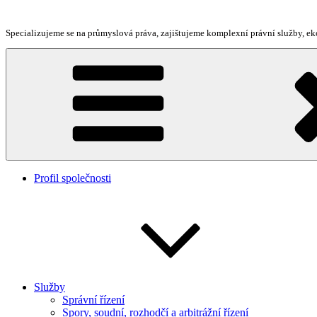
Přejít
k
Specializujeme se na průmyslová práva, zajištujeme komplexní právní služby, 
obsahu
webu
Profil společnosti
Služby
Správní řízení
Spory, soudní, rozhodčí a arbitrážní řízení