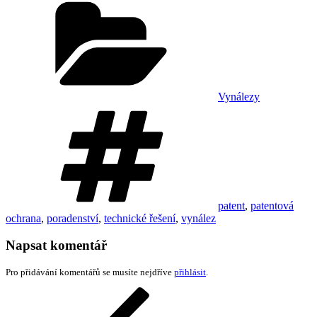
Vynálezy
Štítky
patent
,
patentová
ochrana
,
poradenství
,
technické řešení
,
vynález
Napsat komentář
Pro přidávání komentářů se musíte nejdříve
přihlásit
.
Navigace
Předchozí
příspěvek
pro