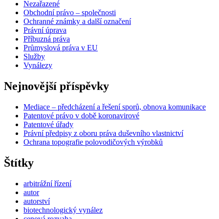
Nezařazené
Obchodní právo – společnosti
Ochranné známky a další označení
Právní úprava
Příbuzná práva
Průmyslová práva v EU
Služby
Vynálezy
Nejnovější příspěvky
Mediace – předcházení a řešení sporů, obnova komunikace
Patentové právo v době koronavirové
Patentové úřady
Právní předpisy z oboru práva duševního vlastnictví
Ochrana topografie polovodičových výrobků
Štítky
arbitrážní řízení
autor
autorství
biotechnologický vynález
cenová rozvaha