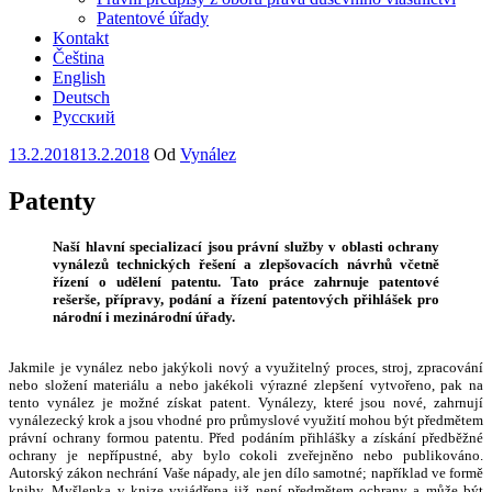
Patentové úřady
Kontakt
Čeština
English
Deutsch
Русский
Publikováno
13.2.2018
13.2.2018
Od
Vynález
Patenty
Naší hlavní specializací jsou právní služby v oblasti ochrany
vynálezů technických řešení a zlepšovacích návrhů včetně
řízení o udělení patentu. Tato práce zahrnuje patentové
rešerše, přípravy, podání a řízení patentových přihlášek pro
národní i mezinárodní úřady.
Jakmile je vynález nebo jakýkoli nový a využitelný proces, stroj, zpracování
nebo složení materiálu a nebo jakékoli výrazné zlepšení vytvořeno, pak na
tento vynález je možné získat patent. Vynálezy, které jsou nové, zahrnují
vynálezecký krok a jsou vhodné pro průmyslové využití mohou být předmětem
právní ochrany formou patentu. Před podáním přihlášky a získání předběžné
ochrany je nepřípustné, aby bylo cokoli zveřejněno nebo publikováno.
Autorský zákon nechrání Vaše nápady, ale jen dílo samotné; například ve formě
knihy. Myšlenka v knize vyjádřena již není předmětem ochrany a může být