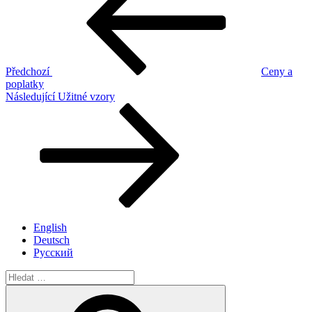
příspěvek
Předchozí
Ceny a
poplatky
Následující
Následující
Užitné vzory
příspěvek
English
Deutsch
Русский
Hledat:
Hledání