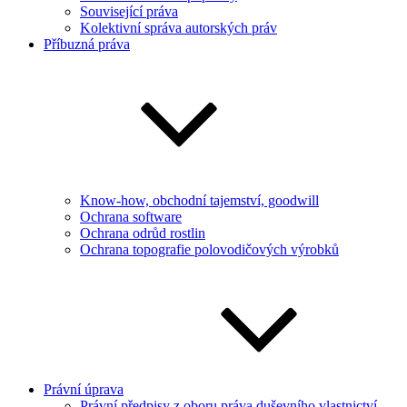
Související práva
Kolektivní správa autorských práv
Příbuzná práva
Know-how, obchodní tajemství, goodwill
Ochrana software
Ochrana odrůd rostlin
Ochrana topografie polovodičových výrobků
Právní úprava
Právní předpisy z oboru práva duševního vlastnictví