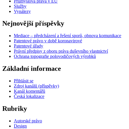
Průmyslová práva v EU
Služby
Vynálezy
Nejnovější příspěvky
Mediace – předcházení a řešení sporů, obnova komunikace
Patentové právo v době koronavirové
Patentové úřady
Právní předpisy z oboru práva duševního vlastnictví
Ochrana topografie polovodičových výrobků
Základní informace
Přihlásit se
Zdroj kanálů (příspěvky)
Kanál komentářů
Česká lokalizace
Rubriky
Autorské právo
Design