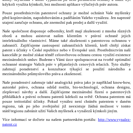
kdykoli využita kýmkoli, bez možnosti aplikace výlučných práv autora.
Pouze prostřednictvím patentové ochrany je možné ochránit Vaše myšlenky
před kopírováním, napodobováním a paděláním Vašeho vynálezu. Jen naprosté
utajení zaručuje ochranu, ale znemožní pak prodej a další využití.
Naše společnost disponuje odborníky, kteří mají zkušenosti z mnoha různých
oborů a mohou asistovat našim klientům v právní ochraně jejich
intelektuálního vlastnictví. Máme také zkušenosti s patentovou ochranou v
zahraničí. Zajišťujeme zastoupení zahraničních klientů, kteří chtějí získat
patent s účinky v České republice nebo v Evropské unii. Prostřednictvím naší
kanceláře je možné získat téměř celosvětovou ochranu cestou využití existence
mezinárodních smluv. Budeme s Vámi úzce spolupracovat na tvorbě optimální
ochranné strategie Vašich práv v přijatelných cenových relacích. Tyto služby
zahrnují poradenství a konzultace týkající se použití národního a
mezinárodního průmyslového práva a zkušeností.
Naše poradenství zahrnuje také analogická práva jako je například know-how,
autorské právo, ochrana odrůd rostlin, bio-technologií, ochrana designu,
zlepšovací návrhy a další. Zajišťujeme mezinárodní řízení o patentových
přihláškách a právní ochranu patentů kdekoli na světě. Ochrana patentem má
pouze teritoriální účinky. Pokud vynález není chráněn patentem v daném
regionu, tak po jeho zveřejnění již neexistuje žádná možnost v tomto
státě/regionu zabránit užití Vašich myšlenek a vynálezů kýmkoli jiným.
Více informací se dočtete na našem partnerském portálu:
http://www.vynalez-
patent.cz
Rubriky