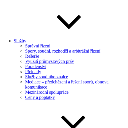
Služby
Správní řízení
Spory, soudní, rozhodčí a arbitrážní řízení
Rešerše
Využití průmyslových práv
Poradenství
Překlady
Služby soudního znalce
Mediace – předcházení a řešení sporů, obnova
komunikace
Mezinárodní spolupráce
Ceny a poplatky