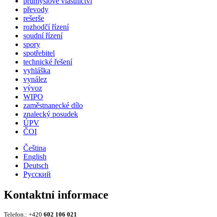
průmyslové vlastnictví
převody
rešerše
rozhodčí řízení
soudní řízení
spory
spotřebitel
technické řešení
vyhláška
vynález
vývoz
WIPO
zaměstnanecké dílo
znalecký posudek
ÚPV
ČOI
Čeština
English
Deutsch
Русский
Kontaktní informace
Telefon.: +420
602 106 021