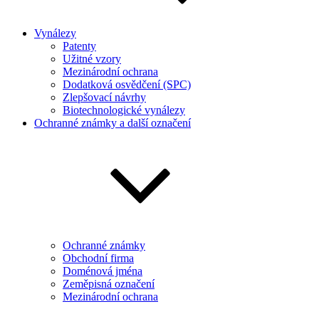
Vynálezy
Patenty
Užitné vzory
Mezinárodní ochrana
Dodatková osvědčení (SPC)
Zlepšovací návrhy
Biotechnologické vynálezy
Ochranné známky a další označení
Ochranné známky
Obchodní firma
Doménová jména
Zeměpisná označení
Mezinárodní ochrana