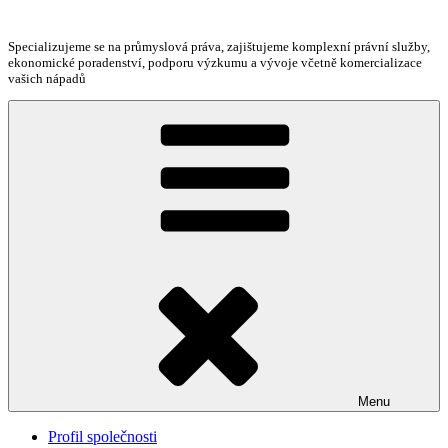
Přejít
k
Specializujeme se na průmyslová práva, zajištujeme komplexní právní služby,
obsahu
ekonomické poradenství, podporu výzkumu a vývoje včetně komercializace
webu
vašich nápadů
Menu
Profil společnosti