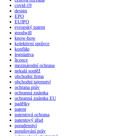
covid-19
design
EPO
EUIPO
evropský patent
goodwill
know-how
kolektivní správce
konflikt
legislativa
licence
mezinárodní ochrana
nekalá soutěž
obchodní firma
obchodní tajemství
ochrana práv
ochranná známka
ochranná známka EU
padělky
patent
patentová ochrana
patentový úřad
poradenství
porušování práv