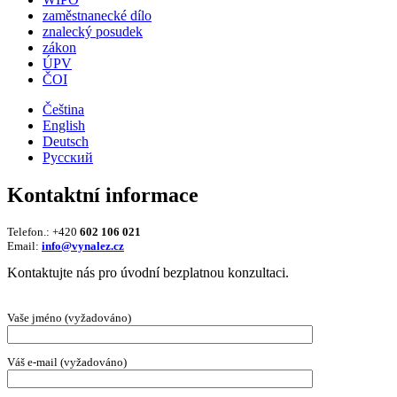
zaměstnanecké dílo
znalecký posudek
zákon
ÚPV
ČOI
Čeština
English
Deutsch
Русский
Kontaktní informace
Telefon.: +420
602 106 021
Email:
info@vynalez.cz
Kontaktujte nás pro úvodní bezplatnou konzultaci.
Vaše jméno (vyžadováno)
Váš e-mail (vyžadováno)