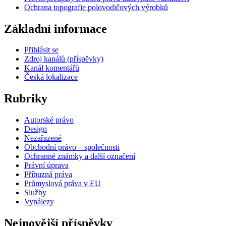
Ochrana topografie polovodičových výrobků
Základní informace
Přihlásit se
Zdroj kanálů (příspěvky)
Kanál komentářů
Česká lokalizace
Rubriky
Autorské právo
Design
Nezařazené
Obchodní právo – společnosti
Ochranné známky a další označení
Právní úprava
Příbuzná práva
Průmyslová práva v EU
Služby
Vynálezy
Nejnovější příspěvky