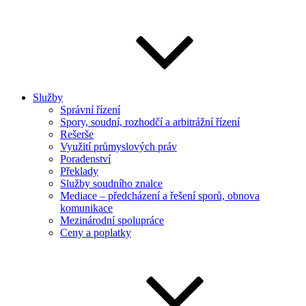
Služby
Správní řízení
Spory, soudní, rozhodčí a arbitrážní řízení
Rešerše
Využití průmyslových práv
Poradenství
Překlady
Služby soudního znalce
Mediace – předcházení a řešení sporů, obnova
komunikace
Mezinárodní spolupráce
Ceny a poplatky