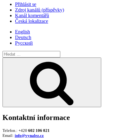
Přihlásit se
Zdroj kanálů (příspěvky)
Kanál komentářů
Česká lokalizace
English
Deutsch
Русский
Hledat:
Hledání
Kontaktní informace
Telefon.: +420
602 106 021
Email:
info@vynalez.cz