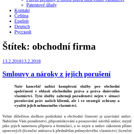
Patentové úřady
Kontakt
Čeština
English
Deutsch
Русский
Štítek:
obchodní firma
Publikováno
13.2.2018
13.2.2018
Smlouvy a nároky z jejich porušení
Naše kancelář nabízí komplexní služby pro obchodní
společnosti v oblasti obchodního práva a práva duševního
vlastnictví. Tyto služby zahrnují poradenství nejen v situaci
porušování práv našich klientů, ale i ve strategii ochrany a
využití jejich nehmotného vlastnictví.
Velmi důležitou složkou podnikání a obchodní činnosti je uzavírání smluv.
Nabízíme Vám poradenství, připomínkování a posuzování návrhů smluv, stejně
jako jejich samotnou přípravu a formulaci, a to nejen u smluv zákonem přímo
upravených (licenční smlouva k předmětům průmyslového vlastnictví, licenční