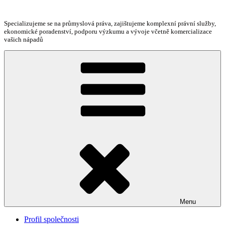
Přejít
k
Specializujeme se na průmyslová práva, zajištujeme komplexní právní služby,
obsahu
ekonomické poradenství, podporu výzkumu a vývoje včetně komercializace
webu
vašich nápadů
Menu
Profil společnosti