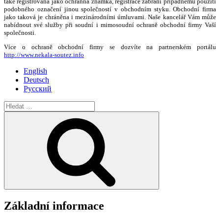
také registrována jako ochranná známka, registrace zabrání případnému použití
podobného označení jinou společností v obchodním styku. Obchodní firma
jako taková je chráněna i mezinárodními úmluvami. Naše kancelář Vám může
nabídnout své služby při soudní i mimosoudní ochraně obchodní firmy Vaší
společnosti.
Více o ochraně obchodní firmy se dozvíte na partnerském portálu
http://www.nekala-soutez.info
English
Deutsch
Русский
Hledat:
Hledání
Základní informace