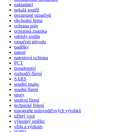
nakladatel
nekalá soutěž
nezapsané označení
obchodní firma
ochrana práv
ochranná známka
odrůdy rostlin
označení původu
padělky
patent
patentová ochrana
PCT
poradenství
rozhodčí řízení
SARS
soudní znalec
soudní řízení
spory
správní řízení
technické řešení
topografie polovodičových výrobků
užitný vzor
výkonný umělec
věda a výzkum
WIPO