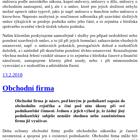
smlouva podle autorského zákona, kupní smlouvy, smlouvy o dílo, smlouvy o
obchodním zastoupení, atd.), ale i u smluv, které pro jejich složitost nebylo
možné upravit takto typově, jako je např. smlouva o franchise nebo smlouva o
know-how. Naprosto nezbytná je součinnost odborníka při uzavírání složitých
smluv týkajících se prodeje podniku nebo jeho části, a to zejména z hlediska
správného ocenění všech složek tohoto podniku.
Našim klientům poskytujeme samozřejmě i služby pro případ nedodržení nebo
porušení uzavřených smluv, a to již při jejich formulaci zařazováním vhodných
ustanovení, např. o smluvních pokutách, prorogačních dohod a rozhodčích
doložek, a i následně při skutečném porušení těchto ustanovení. Konzultujeme
všechna možná řešení vzniklé situace a to zejména z hlediska časové a finanční
náročnosti, zastupujeme klienty před soudy, nebo i při mimosoudním
vyrovnání a v rozhodčím a arbitrážním řízení.
Publikováno
13.2.2018
Obchodní firma
Obchodní firma je název, pod kterým je podnikatel zapsán do
obchodního rejstříku a činí pod ním úkony při své
podnikatelské činnosti. Jednou z jejích výhod je, že žádný jiný
podnikatelský subjekt nemůže shodnou nebo zaměnitelnou
firmu již využívat.
Doba ochrany obchodní firmy podle obchodního zákoníku je časově
neomezená a spojená jen s existencí podnikatele. Obchodní firma může být