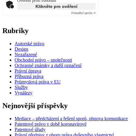
Ověření proti robotům
Klikněte pro ověření
Friendly
Captcha ⇗
Rubriky
Autorské právo
Design
Nezařazené
Obchodní právo – společnosti
Ochranné známky a další označení
Právní úprava
Příbuzná práva
Průmyslová práva v EU
Služby
Vynálezy
Nejnovější příspěvky
Mediace – předcházení a řešení sporů, obnova komunikace
Patentové právo v době koronavirové
Patentové úřady
Právní předpisy z oboru práva duševního vlastnictví