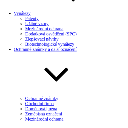
Vynálezy
Patenty
Užitné vzory
Mezinárodní ochrana
Dodatková osvědčení (SPC)
Zlepšovací návrhy
Biotechnologické vynálezy
Ochranné známky a další označení
Ochranné známky
Obchodní firma
Doménová jména
Zeměpisná označení
Mezinárodní ochrana