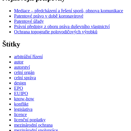
Mediace – předcházení a řešení sporů, obnova komunikace
Patentové právo v době koronavirové
Patentové úřady
Právní předpisy z oboru práva duševního vlastnictví
Ochrana topografie polovodičových výrobků
Štítky
arbitrážní řízení
autor
autorství
celní orgán
celní správa
design
EPO
EUIPO
know-how
konflikt
legislativa
licence
licenční poplatky
mezinárodní ochrana
mezinárodní spolupráce