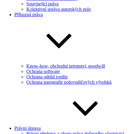
Související práva
Kolektivní správa autorských práv
Příbuzná práva
Know-how, obchodní tajemství, goodwill
Ochrana software
Ochrana odrůd rostlin
Ochrana topografie polovodičových výrobků
Právní úprava
Právní předpisy z oboru práva duševního vlastnictví