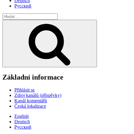
Deutsch
Русский
Hledat:
Hledání
Základní informace
Přihlásit se
Zdroj kanálů (příspěvky)
Kanál komentářů
Česká lokalizace
English
Deutsch
Русский