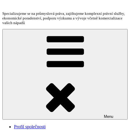
Přejít
k
Specializujeme se na průmyslová práva, zajištujeme komplexní právní služby,
obsahu
ekonomické poradenství, podporu výzkumu a vývoje včetně komercializace
webu
vašich nápadů
Menu
Profil společnosti