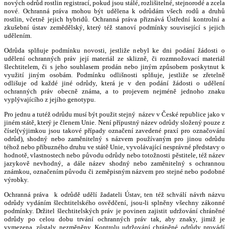
nových odrůd rostlin registrací, pokud jsou stálé, rozlišitelné, stejnorodé a zcela
nové. Ochranná práva mohou být udělena k odrůdám všech rodů a druhů
rostlin, včetně jejich hybridů. Ochranná práva přiznává Ústřední kontrolní a
zkušební ústav zemědělský, který též stanoví podmínky související s jejich
udělením.
Odrůda splňuje podmínku novosti, jestliže nebyl ke dni podání žádosti o
udělení ochranných práv její materiál ze sklizně, či rozmnožovací materiál
šlechtitelem, či s jeho souhlasem prodán nebo jiným způsobem poskytnut k
využití jiným osobám. Podmínku odlišnosti splňuje, jestliže se zřetelně
odlišuje od každé jiné odrůdy, která je v den podání žádosti o udělení
ochranných práv obecně známa, a to projevem nejméně jednoho znaku
vyplývajícího z jejího genotypu.
Pro jednu a tutéž odrůdu musí být použit stejný název v České republice jako v
jiném státě, který je členem Unie. Není přípustný název odrůdy složený pouze z
čísel(výjimkou jsou takové případy označení zavedené praxí pro označování
odrůd), shodný nebo zaměnitelný s názvem používaným pro jinou odrůdu
téhož nebo příbuzného druhu ve státě Unie, vyvolávající nesprávné představy o
hodnotě, vlastnostech nebo původu odrůdy nebo totožnosti pěstitele, též název
jazykově nevhodný, a dále název shodný nebo zaměnitelný s ochrannou
známkou, označením původu či zeměpisným názvem pro stejné nebo podobné
výrobky.
Ochranná práva k odrůdě udělí žadateli Ústav, ten též schválí návrh názvu
odrůdy vydáním šlechtitelského osvědčení, jsou-li splněny všechny zákonné
podmínky. Držitel šlechtitelských práv je povinen zajistit udržování chráněné
odrůdy po celou dobu trvání ochranných práv tak, aby znaky, jimiž je
vymezena, zůstaly nezměněny. Kontrolu udržování chráněné odrůdy provádí