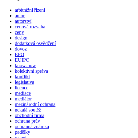
arbitrážní řízení
autor
autorství
cenová rozvaha
ceny
design
dodatková osvědčení
dovoz
EPO
EUIPO
know-how
kolektivní správa
konflikt
legislativa
licence
mediace
mediátor
mezinárodní ochrana
nekalá soutěž
obchodní firma
ochrana práv
ochranná známka
padělky
patent