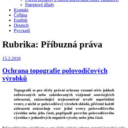
Patentové úřady
Kontakt
Čeština
English
Deutsch
Русский
Rubrika:
Příbuzná práva
Publikováno
15.2.2018
Ochrana topografie polovodičových
výrobků
Topografií se pro účely právní ochrany rozumí série jakkoli
zafixovaných nebo zakódovaných vzájemně souvisejících
zobrazení, znázorňující trojrozměrné trvalé uspořádání
vrstev, z nichž se polovodičový výrobek skládá, přičemž každé
zobrazení znázorňuje vzor jedné vrstvy polovodičového
výrobku nebo jeho části, popřípadě povrchu polovodičového
výrobku v jednotlivých stupních výroby nebo jeho částí.
Polovodičovým výrobkem se pro účely právní ochrany rozumí konečná nebo