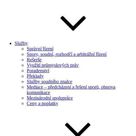
Služby
Správní řízení
Spory, soudní, rozhodčí a arbitrážní řízení
Rešerše
Využití průmyslových práv
Poradenství
Překlady
Služby soudního znalce
Mediace – předcházení a řešení sporů, obnova
komunikace
Mezinárodní spolupráce
Ceny a poplatky