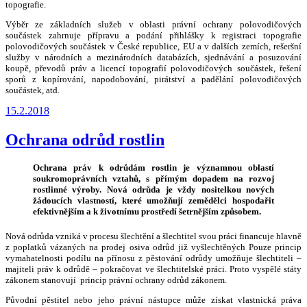
topografie.
Výběr ze základních služeb v oblasti právní ochrany polovodičových
součástek zahrnuje přípravu a podání přihlášky k registraci topografie
polovodičových součástek v České republice, EU a v dalších zemích, rešeršní
služby v národních a mezinárodních databázích, sjednávání a posuzování
koupě, převodů práv a licencí topografií polovodičových součástek, řešení
sporů z kopírování, napodobování, pirátství a padělání polovodičových
součástek, atd.
Publikováno
15.2.2018
Ochrana odrůd rostlin
Ochrana práv k odrůdám rostlin je významnou oblastí
soukromoprávních vztahů, s přímým dopadem na rozvoj
rostlinné výroby. Nová odrůda je vždy nositelkou nových
žádoucích vlastností, které umožňují zemědělci hospodařit
efektivnějším a k životnímu prostředí šetrnějším způsobem.
Nová odrůda vzniká v procesu šlechtění a šlechtitel svou práci financuje hlavně
z poplatků vázaných na prodej osiva odrůd již vyšlechtěných Pouze princip
vymahatelnosti podílu na přínosu z pěstování odrůdy umožňuje šlechtiteli –
majiteli práv k odrůdě – pokračovat ve šlechtitelské práci. Proto vyspělé státy
zákonem stanovují princip právní ochrany odrůd zákonem.
Původní pěstitel nebo jeho právní nástupce může získat vlastnická práva