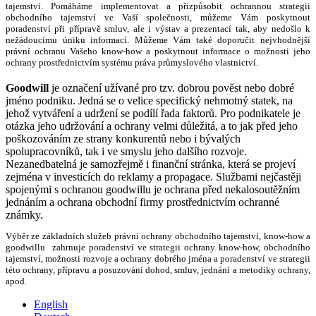
tajemství. Pomáháme implementovat a přizpůsobit ochrannou strategii
obchodního tajemství ve Vaší společnosti, můžeme Vám poskytnout
poradenství při přípravě smluv, ale i výstav a prezentací tak, aby nedošlo k
nežádoucímu úniku informací. Můžeme Vám také doporučit nejvhodnější
právní ochranu Vašeho know-how a poskytnout informace o možnosti jeho
ochrany prostřednictvím systému práva průmyslového vlastnictví.
Goodwill
je označení užívané pro tzv. dobrou pověst nebo dobré
jméno podniku. Jedná se o velice specifický nehmotný statek, na
jehož vytváření a udržení se podílí řada faktorů. Pro podnikatele je
otázka jeho udržování a ochrany velmi důležitá, a to jak před jeho
poškozováním ze strany konkurentů nebo i bývalých
spolupracovníků, tak i ve smyslu jeho dalšího rozvoje.
Nezanedbatelná je samozřejmě i finanční stránka, která se projeví
zejména v investicích do reklamy a propagace. Službami nejčastěji
spojenými s ochranou goodwillu je ochrana před nekalosoutěžním
jednáním a ochrana obchodní firmy prostřednictvím ochranné
známky.
Výběr ze základních služeb právní ochrany obchodního tajemství, know-how a
goodwillu zahrnuje poradenství ve strategii ochrany know-how, obchodního
tajemství, možnosti rozvoje a ochrany dobrého jména a poradenství ve strategii
této ochrany, přípravu a posuzování dohod, smluv, jednání a metodiky ochrany,
apod.
English