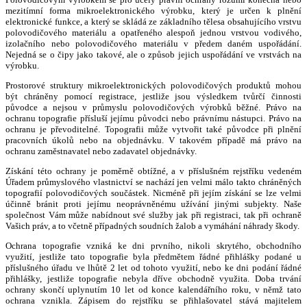
mezitímní forma mikroelektronického výrobku, který je určen k plnění
elektronické funkce, a který se skládá ze základního tělesa obsahujícího vrstvu
polovodičového materiálu a opatřeného alespoň jednou vrstvou vodivého,
izolačního nebo polovodičového materiálu v předem daném uspořádání.
Nejedná se o čipy jako takové, ale o způsob jejich uspořádání ve vrstvách na
výrobku.
Prostorové struktury mikroelektronických polovodičových produktů mohou
být chráněny pomocí registrace, jestliže jsou výsledkem tvůrčí činnosti
původce a nejsou v průmyslu polovodičových výrobků běžné. Právo na
ochranu topografie přísluší jejímu původci nebo právnímu nástupci. Právo na
ochranu je převoditelné. Topografii může vytvořit také původce při plnění
pracovních úkolů nebo na objednávku. V takovém případě má právo na
ochranu zaměstnavatel nebo zadavatel objednávky.
Získání této ochrany je poměrně obtížné, a v příslušném rejstříku vedeném
Úřadem průmyslového vlastnictví se nachází jen velmi málo takto chráněných
topografií polovodičových součástek. Nicméně při jejím získání se lze velmi
účinně bránit proti jejímu neoprávněnému užívání jinými subjekty. Naše
společnost Vám může nabídnout své služby jak při registraci, tak při ochraně
Vašich práv, a to včetně případných soudních žalob a vymáhání náhrady škody.
Ochrana topografie vzniká ke dni prvního, nikoli skrytého, obchodního
využití, jestliže tato topografie byla předmětem řádné přihlášky podané u
příslušného úřadu ve lhůtě 2 let od tohoto využití, nebo ke dni podání řádné
přihlášky, jestliže topografie nebyla dříve obchodně využita. Doba trvání
ochrany skončí uplynutím 10 let od konce kalendářního roku, v němž tato
ochrana vznikla. Zápisem do rejstříku se přihlašovatel stává majitelem