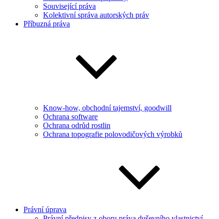
Související práva
Kolektivní správa autorských práv
Příbuzná práva
Know-how, obchodní tajemství, goodwill
Ochrana software
Ochrana odrůd rostlin
Ochrana topografie polovodičových výrobků
Právní úprava
Právní předpisy z oboru práva duševního vlastnictví