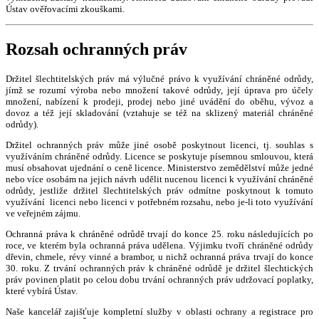
Ústav ověřovacími zkouškami.
Rozsah ochranných práv
Držitel šlechtitelských práv má výlučné právo k využívání chráněné odrůdy,
jímž se rozumí výroba nebo množení takové odrůdy, její úprava pro účely
množení, nabízení k prodeji, prodej nebo jiné uvádění do oběhu, vývoz a
dovoz a též její skladování (vztahuje se též na sklizený materiál chráněné
odrůdy).
Držitel ochranných práv může jiné osobě poskytnout licenci, tj. souhlas s
využíváním chráněné odrůdy. Licence se poskytuje písemnou smlouvou, která
musí obsahovat ujednání o ceně licence. Ministerstvo zemědělství může jedné
nebo více osobám na jejich návrh udělit nucenou licenci k využívání chráněné
odrůdy, jestliže držitel šlechtitelských práv odmítne poskytnout k tomuto
využívání licenci nebo licenci v potřebném rozsahu, nebo je-li toto využívání
ve veřejném zájmu.
Ochranná práva k chráněné odrůdě trvají do konce 25. roku následujících po
roce, ve kterém byla ochranná práva udělena. Výjimku tvoří chráněné odrůdy
dřevin, chmele, révy vinné a brambor, u nichž ochranná práva trvají do konce
30. roku. Z trvání ochranných práv k chráněné odrůdě je držitel šlechtických
práv povinen platit po celou dobu trvání ochranných práv udržovací poplatky,
které vybírá Ústav.
Naše kancelář zajišťuje kompletní služby v oblasti ochrany a registrace pro