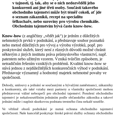
v tajnosti, tj. tak, aby se o nich nedozvěděli jeho
konkurenti ani jiné třetí osoby. Součástí takového
obchodního tajemství může být téměř cokoli, ať jde
o seznam zákazníků, recept na specialitu
šéfkuchaře, nebo suroviny pro výrobu chemikálie.
Obchodním tajemstvím bývá často know-how.
Know-how
(z angličtiny „vědět jak“) je jedním z důležitých
nehmotných prvků v podnikání, a představuje soubor poznatků
nebo metod důležitých pro vývoj a výrobu výrobků, popř. pro
poskytování služeb, který není z různých důvodů možné chránit
některým z jiných institutu práva průmyslového vlastnictví, např.
patentem nebo užitným vzorem. Vzniká tvůrčím způsobem, je
netradičním řešením vzniklých problémů. Kvalitní know-how se
stává jednou z nejdůležitějších konkurenčních výhod v podnikání.
Představuje významný a hodnotný majetek nehmotné povahy ve
společnosti.
Dohody, smlouvy a jednání se současnými a bývalými zaměstnanci, zákazníky
a konkurenty, ale také vztahy mezi partnery a vlastníky společnosti mohou
představovat vážné nebezpečí pro obchodní tajemství. Porušení obchodního
tajemství je nekalosoutěžním jednáním podle občanského zákoníku a takové
jednání může i naplnit skutkovou podstatu trestného činu nekalé soutěže.
Ve většině oborů podnikání je nutná ochrana obchodního tajemství
společnosti. Naše kancelář poskytuje široké právní služby ochrany obchodního