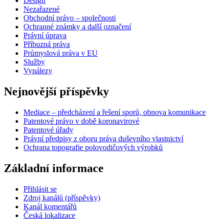
Design
Nezařazené
Obchodní právo – společnosti
Ochranné známky a další označení
Právní úprava
Příbuzná práva
Průmyslová práva v EU
Služby
Vynálezy
Nejnovější příspěvky
Mediace – předcházení a řešení sporů, obnova komunikace
Patentové právo v době koronavirové
Patentové úřady
Právní předpisy z oboru práva duševního vlastnictví
Ochrana topografie polovodičových výrobků
Základní informace
Přihlásit se
Zdroj kanálů (příspěvky)
Kanál komentářů
Česká lokalizace