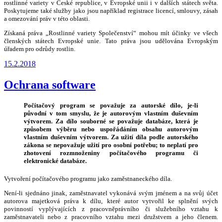
rostlinné variety v České republice, v Evropské unii i v dalších státech světa.
Poskytujeme také služby jako jsou například registrace licencí, smlouvy, zásah
a omezování práv v této oblasti.
Získaná práva „Rostlinné variety Společenství“ mohou mít účinky ve všech
členských státech Evropské unie. Tato práva jsou udělována Evropským
úřadem pro odrůdy rostlin.
Publikováno
15.2.2018
Ochrana software
Počítačový program se považuje za autorské dílo, je-li
původní v tom smyslu, že je autorovým vlastním duševním
výtvorem. Za dílo souborné se považuje databáze, která je
způsobem výběru nebo uspořádáním obsahu autorovým
vlastním duševním výtvorem. Za užití díla podle autorského
zákona se nepovažuje užití pro osobní potřebu; to neplatí pro
zhotovení rozmnoženiny počítačového programu či
elektronické databáze.
Vytvoření počítačového programu jako zaměstnaneckého díla.
Není-li sjednáno jinak, zaměstnavatel vykonává svým jménem a na svůj účet
autorova majetková práva k dílu, které autor vytvořil ke splnění svých
povinností vyplývajících z pracovněprávního či služebního vztahu k
zaměstnavateli nebo z pracovního vztahu mezi družstvem a jeho členem.