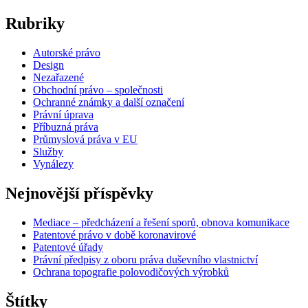
Rubriky
Autorské právo
Design
Nezařazené
Obchodní právo – společnosti
Ochranné známky a další označení
Právní úprava
Příbuzná práva
Průmyslová práva v EU
Služby
Vynálezy
Nejnovější příspěvky
Mediace – předcházení a řešení sporů, obnova komunikace
Patentové právo v době koronavirové
Patentové úřady
Právní předpisy z oboru práva duševního vlastnictví
Ochrana topografie polovodičových výrobků
Štítky