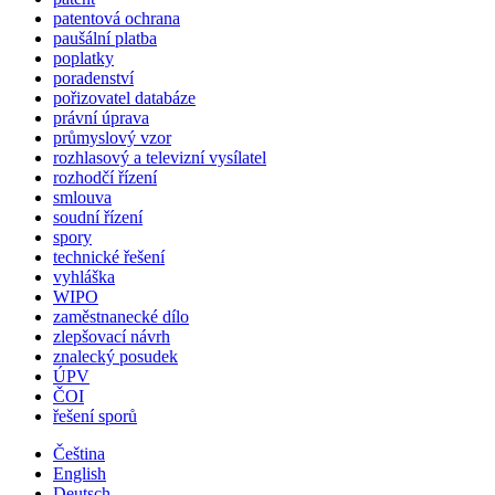
patentová ochrana
paušální platba
poplatky
poradenství
pořizovatel databáze
právní úprava
průmyslový vzor
rozhlasový a televizní vysílatel
rozhodčí řízení
smlouva
soudní řízení
spory
technické řešení
vyhláška
WIPO
zaměstnanecké dílo
zlepšovací návrh
znalecký posudek
ÚPV
ČOI
řešení sporů
Čeština
English
Deutsch