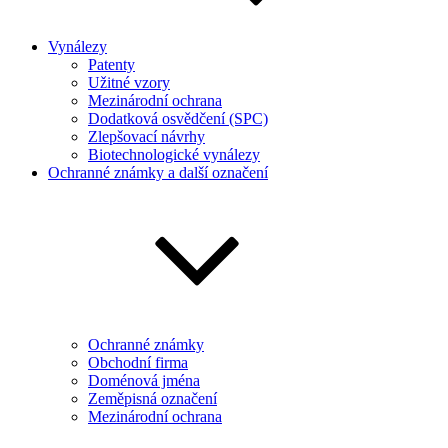
Vynálezy
Patenty
Užitné vzory
Mezinárodní ochrana
Dodatková osvědčení (SPC)
Zlepšovací návrhy
Biotechnologické vynálezy
Ochranné známky a další označení
Ochranné známky
Obchodní firma
Doménová jména
Zeměpisná označení
Mezinárodní ochrana