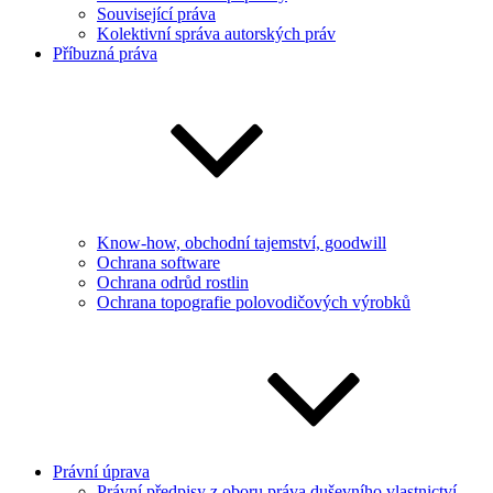
Související práva
Kolektivní správa autorských práv
Příbuzná práva
Know-how, obchodní tajemství, goodwill
Ochrana software
Ochrana odrůd rostlin
Ochrana topografie polovodičových výrobků
Právní úprava
Právní předpisy z oboru práva duševního vlastnictví