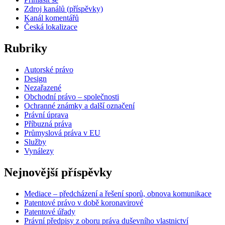
Zdroj kanálů (příspěvky)
Kanál komentářů
Česká lokalizace
Rubriky
Autorské právo
Design
Nezařazené
Obchodní právo – společnosti
Ochranné známky a další označení
Právní úprava
Příbuzná práva
Průmyslová práva v EU
Služby
Vynálezy
Nejnovější příspěvky
Mediace – předcházení a řešení sporů, obnova komunikace
Patentové právo v době koronavirové
Patentové úřady
Právní předpisy z oboru práva duševního vlastnictví