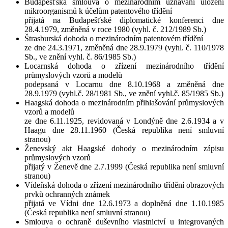
Budapešťská smlouva o mezinárodním uznávání uložení
mikroorganismů k účelům patentového třídění
přijatá na Budapešťské diplomatické konferenci dne
28.4.1979, změněná v roce 1980 (vyhl. č. 212/1989 Sb.)
Štrasburská dohoda o mezinárodním patentovém třídění
ze dne 24.3.1971, změněná dne 28.9.1979 (vyhl. č. 110/1978
Sb., ve znění vyhl. č. 86/1985 Sb.)
Locarnská dohoda o zřízení mezinárodního třídění
průmyslových vzorů a modelů
podepsaná v Locarnu dne 8.10.1968 a změněná dne
28.9.1979 (vyhl.č. 28/1981 Sb., ve znění vyhl.č. 85/1985 Sb.)
Haagská dohoda o mezinárodním přihlašování průmyslových
vzorů a modelů
ze dne 6.11.1925, revidovaná v Londýně dne 2.6.1934 a v
Haagu dne 28.11.1960 (Česká republika není smluvní
stranou)
Ženevský akt Haagské dohody o mezinárodním zápisu
průmyslových vzorů
přijatý v Ženevě dne 2.7.1999 (Česká republika není smluvní
stranou)
Vídeňská dohoda o zřízení mezinárodního třídění obrazových
prvků ochranných známek
přijatá ve Vídni dne 12.6.1973 a doplněná dne 1.10.1985
(Česká republika není smluvní stranou)
Smlouva o ochraně duševního vlastnictví u integrovaných