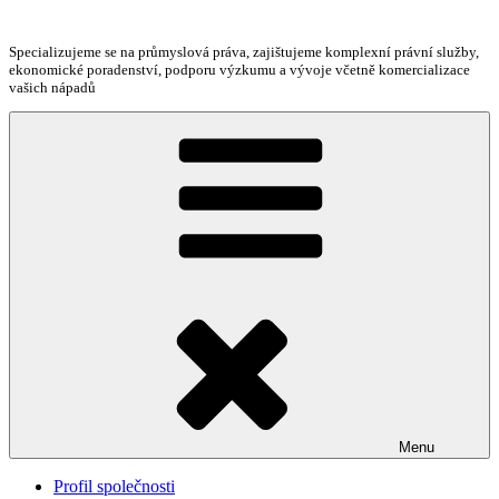
Přejít
k
Specializujeme se na průmyslová práva, zajištujeme komplexní právní služby,
obsahu
ekonomické poradenství, podporu výzkumu a vývoje včetně komercializace
webu
vašich nápadů
Menu
Profil společnosti