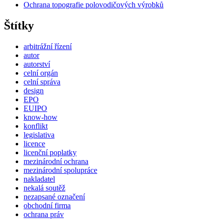
Ochrana topografie polovodičových výrobků
Štítky
arbitrážní řízení
autor
autorství
celní orgán
celní správa
design
EPO
EUIPO
know-how
konflikt
legislativa
licence
licenční poplatky
mezinárodní ochrana
mezinárodní spolupráce
nakladatel
nekalá soutěž
nezapsané označení
obchodní firma
ochrana práv