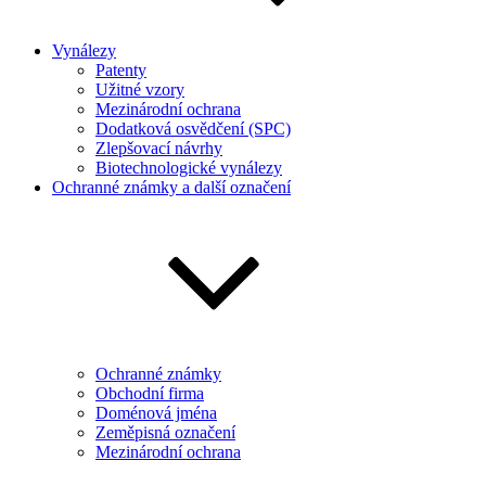
Vynálezy
Patenty
Užitné vzory
Mezinárodní ochrana
Dodatková osvědčení (SPC)
Zlepšovací návrhy
Biotechnologické vynálezy
Ochranné známky a další označení
Ochranné známky
Obchodní firma
Doménová jména
Zeměpisná označení
Mezinárodní ochrana