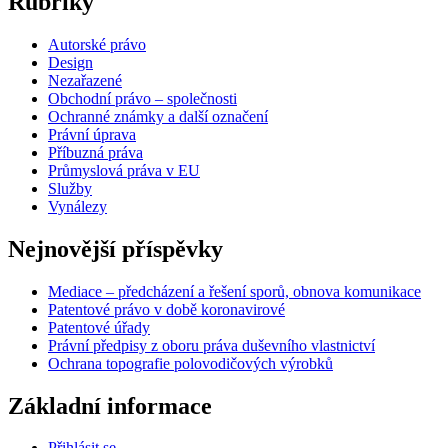
Rubriky
Autorské právo
Design
Nezařazené
Obchodní právo – společnosti
Ochranné známky a další označení
Právní úprava
Příbuzná práva
Průmyslová práva v EU
Služby
Vynálezy
Nejnovější příspěvky
Mediace – předcházení a řešení sporů, obnova komunikace
Patentové právo v době koronavirové
Patentové úřady
Právní předpisy z oboru práva duševního vlastnictví
Ochrana topografie polovodičových výrobků
Základní informace
Přihlásit se