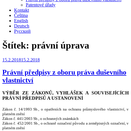
Patentové úřady
Kontakt
Čeština
English
Deutsch
Русский
Štítek:
právní úprava
Publikováno
15.2.2018
15.2.2018
Právní předpisy z oboru práva duševního
vlastnictví
VÝBĚR ZE ZÁKONŮ, VYHLÁŠEK A SOUVISEJÍCÍCH
PRÁVNÍ PŘEDPISŮ A USTANOVENÍ
Zákon č. 14/1993 Sb., o opatřeních na ochranu průmyslového vlastnictví, v
platném znění
Zákon č. 441/2003 Sb., o ochranných známkách
Zákon č. 452/2001 Sb., o ochraně označení původu a zeměpisných označení, v
platném znění