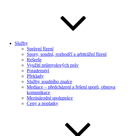
Služby
Správní řízení
Spory, soudní, rozhodčí a arbitrážní řízení
Rešerše
Využití průmyslových práv
Poradenství
Překlady
Služby soudního znalce
Mediace – předcházení a řešení sporů, obnova
komunikace
Mezinárodní spolupráce
Ceny a poplatky