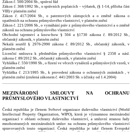
Zákon č. 500/2004 Sb., správní řád
Zákon č. 368/1992 Sb., o správních poplatcích – výňatek, (§ 1-14, příloha část
VIII) v platném znění
Zákon č. 417/2004 Sb., o patentových zástupcích a o změně zákona o
opatřeních na ochranu průmyslového vlastnictví, v platném znění
Zákon č. 221/2006 Sb., o vymáhání práv z průmyslového vlastnictví a o změně
zákonů na ochranu průmyslového vlastnictví
Obchodní tajemství a know-how § 504 a §1730 zákona č. 89/2012 Sb.,
občanský zákoník, v platném znění
Nekalá soutěž § 2976-2990 zákona č. 89/2012 Sb., občanský zákoník, v
platném znění
Licenční smlouva k předmětům průmyslového vlastnictví § 2358 a násl.
zákona č. 89/2012 Sb., občanský zákoník, v platném znění
Vyhláška č. 550/1990 Sb., o řízení ve věcech vynálezů a průmyslových vzorů, v
platném znění
Vyhláška č. 213/1995 Sb., k provedení zákona o ochranných známkách , v
platném znění (zrušená zákonem č. 441/2003 Sb. s účinky od 1.4.2004)
MEZINÁRODNÍ SMLOUVY NA OCHRANU
PRŮMYSLOVÉHO VLASTNICTVÍ
Česká republika je členem Světové organizace duševního vlastnictví (World
Intellectual Property Organization, WIPO), která je významnou mezinárodní
organizací v oblasti ochrany duševního vlastnictví, a smluvní stranou řady
mnohostranných mezinárodních smluv na ochranu průmyslového vlastnictví
spravovaných touto organizací. Česká republika je také členem Evropské