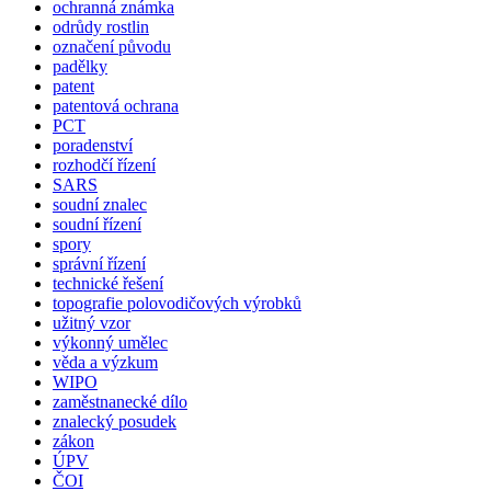
ochranná známka
odrůdy rostlin
označení původu
padělky
patent
patentová ochrana
PCT
poradenství
rozhodčí řízení
SARS
soudní znalec
soudní řízení
spory
správní řízení
technické řešení
topografie polovodičových výrobků
užitný vzor
výkonný umělec
věda a výzkum
WIPO
zaměstnanecké dílo
znalecký posudek
zákon
ÚPV
ČOI