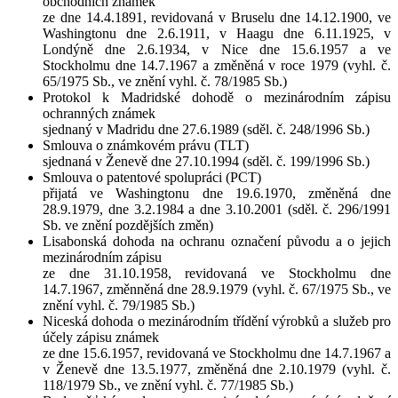
obchodních známek
ze dne 14.4.1891, revidovaná v Bruselu dne 14.12.1900, ve
Washingtonu dne 2.6.1911, v Haagu dne 6.11.1925, v
Londýně dne 2.6.1934, v Nice dne 15.6.1957 a ve
Stockholmu dne 14.7.1967 a změněná v roce 1979 (vyhl. č.
65/1975 Sb., ve znění vyhl. č. 78/1985 Sb.)
Protokol k Madridské dohodě o mezinárodním zápisu
ochranných známek
sjednaný v Madridu dne 27.6.1989 (sděl. č. 248/1996 Sb.)
Smlouva o známkovém právu (TLT)
sjednaná v Ženevě dne 27.10.1994 (sděl. č. 199/1996 Sb.)
Smlouva o patentové spolupráci (PCT)
přijatá ve Washingtonu dne 19.6.1970, změněná dne
28.9.1979, dne 3.2.1984 a dne 3.10.2001 (sděl. č. 296/1991
Sb. ve znění pozdějších změn)
Lisabonská dohoda na ochranu označení původu a o jejich
mezinárodním zápisu
ze dne 31.10.1958, revidovaná ve Stockholmu dne
14.7.1967, změnněná dne 28.9.1979 (vyhl. č. 67/1975 Sb., ve
znění vyhl. č. 79/1985 Sb.)
Niceská dohoda o mezinárodním třídění výrobků a služeb pro
účely zápisu známek
ze dne 15.6.1957, revidovaná ve Stockholmu dne 14.7.1967 a
v Ženevě dne 13.5.1977, změněná dne 2.10.1979 (vyhl. č.
118/1979 Sb., ve znění vyhl. č. 77/1985 Sb.)