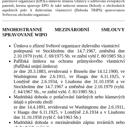
patentové organizace (EPO) a smluvní stranou Úmluvy o udělování evropských
patentů, kterou spravuje EPO. Je také smluvní stranou Dohody o obchodních
aspektech práv k duševnímu vlastnictví (Dohoda TRIPS) spravovanou
Světovou obchodní organizací.
MNOHOSTRANNÉ MEZINÁRODNÍ SMLOUVY
SPRAVOVANÉ WIPO
Úmluva o zřízení Světové organizace duševního vlastnictví
podepsaná ve Stockholmu dne 14.7.1967, změněná dne
2.10.1979 (vyhl. č. 69/1975 Sb. ve znění vyhl č. 80/1985 Sb.)
Pařížská úmluva na ochranu průmyslového vlastnictví
(Pařížská unijní úmluva)
ze dne 20.3.1883, revidovaná v Bruselu dne 14.12.1900, ve
Washingtonu dne 2.6.1911, ve Haagu dne 6.11.1925, v
Londýně dne 2.6.1934, v Lisabonu dne 31.10.1958 a ve
Stockholmu dne 14.7.1967 a změněná dne 2.10.1979 (vyhl.
č. 64/1967 Sb., ve znění vyhl. č. 81/1985 Sb.)
Madridská dohoda o potlačování falešných nebo klamavých
údajů o původu zboží
ze dne 14.4.1891, revidovaná ve Washingtonu dne 2.6.1911,
v Haagu dne 6.11.1925, v Londýně 2.6.1934 a v Lisabonu
dne 31.10.1958 (vyhl č. 64/1963 Sb.)
Madridská dohoda o mezinárodním zápisu továrních nebo