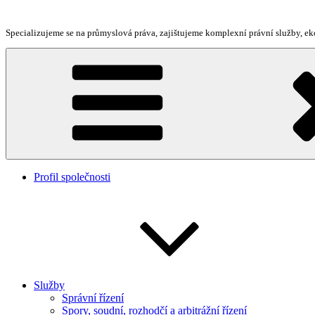
Přejít
k
Specializujeme se na průmyslová práva, zajištujeme komplexní právní služby, 
obsahu
webu
Profil společnosti
Služby
Správní řízení
Spory, soudní, rozhodčí a arbitrážní řízení