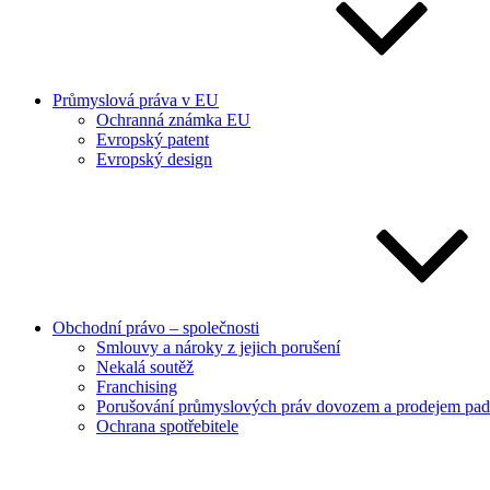
Průmyslová práva v EU
Ochranná známka EU
Evropský patent
Evropský design
Obchodní právo – společnosti
Smlouvy a nároky z jejich porušení
Nekalá soutěž
Franchising
Porušování průmyslových práv dovozem a prodejem pad
Ochrana spotřebitele