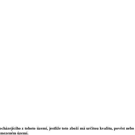
ejícího z tohoto území, jestliže toto zboží má určitou kvalitu, pověst nebo ji
vymezeném území.