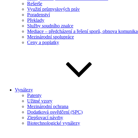
Rešerše
Využití průmyslových práv
Poradenství
Překlady
Služby soudního znalce
Mediace – předcházení a řešení sporů, obnova komunika
Mezinárodní spolupráce
Ceny a poplatky
Vynálezy
Patenty
Užitné vzory
Mezinárodní ochrana
Dodatková osvědčení (SPC)
Zlepšovací návrhy
Biotechnologické vynálezy