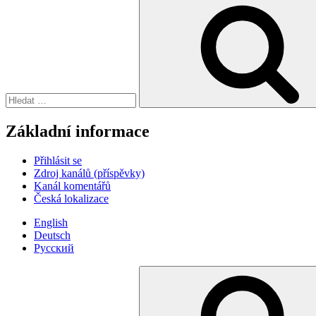
Hledat:
Základní informace
Přihlásit se
Zdroj kanálů (příspěvky)
Kanál komentářů
Česká lokalizace
English
Deutsch
Русский
Hledat: