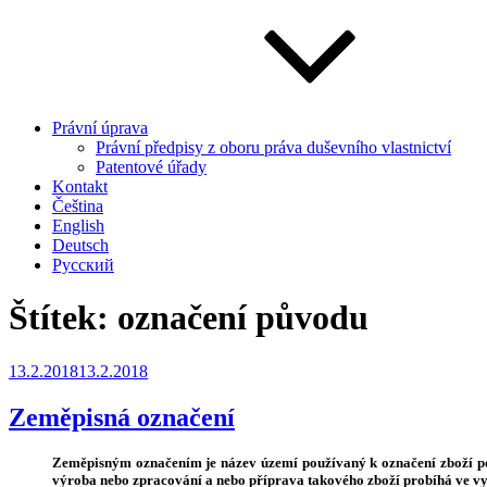
Právní úprava
Právní předpisy z oboru práva duševního vlastnictví
Patentové úřady
Kontakt
Čeština
English
Deutsch
Русский
Štítek:
označení původu
Publikováno
13.2.2018
13.2.2018
Zeměpisná označení
Zeměpisným označením je název území používaný k označení zboží pocház
výroba nebo zpracování a nebo příprava takového zboží probíhá ve 