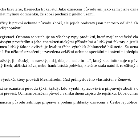
á bižuterie, Bzenecká lipka, atd. Jako označení původu ani jako zeměpisné označ
volat mylnou domněnku, že zboží pochází z jiného území.
y k právní ochraně původu zboží, ale jejich podstaty jsou naprosto odlišné. Oc
eřejnoprávní.
istrací. Ochrana se vztahuje na všechny typy produktů, které mají specifické vlast
isným prostředím s jeho charakteristickými přírodními a lidskými faktory a jest
ímco lidský faktor ovlivňuje kvalitu třeba výrobků Jablonecké bižuterie. Za oz
 Pro některá označení je zavedena zvláštní ochrana speciálními právními předpis
ažský, jihočeský, moravský, atd.), údaje „made in …“, který sice informuje o pů
ý řízek, alžírská káva, nebo frankfurtská polévka, která se stala natolik rozšířen
výrobků, který provádí Mezinárodní úřad průmyslového vlastnictví v Ženevě.
ž se označení původu týká, každý, kdo vyrábí, zpracovává a připravuje zboží s
 ani převést. Ochrana označení původu vzniká dnem zápisu do rejstříku. Doba och
ačení původu zahrnuje přípravu a podání přihlášky označení v České republice a 