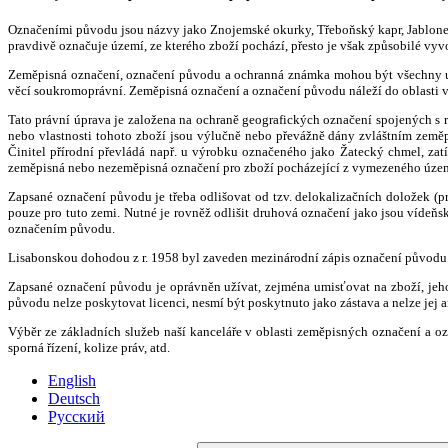
Označeními původu jsou názvy jako Znojemské okurky, Třeboňský kapr, Jabloneck
pravdivě označuje území, ze kterého zboží pochází, přesto je však způsobilé vy
Zeměpisná označení, označení původu a ochranná známka mohou být všechny užit
věcí soukromoprávní. Zeměpisná označení a označení původu náleží do oblasti v
Tato právní úprava je založena na ochraně geografických označení spojených s reg
nebo vlastnosti tohoto zboží jsou výlučně nebo převážně dány zvláštním zeměp
Činitel přírodní převládá např. u výrobku označeného jako Žatecký chmel, zat
zeměpisná nebo nezeměpisná označení pro zboží pocházející z vymezeného území.
Zapsané označení původu je třeba odlišovat od tzv. delokalizačních doložek (pr
pouze pro tuto zemi. Nutné je rovněž odlišit druhová označení jako jsou vídeňsk
označením původu.
Lisabonskou dohodou z r. 1958 byl zaveden mezinárodní zápis označení původu 
Zapsané označení původu je oprávněn užívat, zejména umisťovat na zboží, jeho
původu nelze poskytovat licenci, nesmí být poskytnuto jako zástava a nelze jej
Výběr ze základních služeb naší kanceláře v oblasti zeměpisných označení a ozn
sporná řízení, kolize práv, atd.
English
Deutsch
Русский