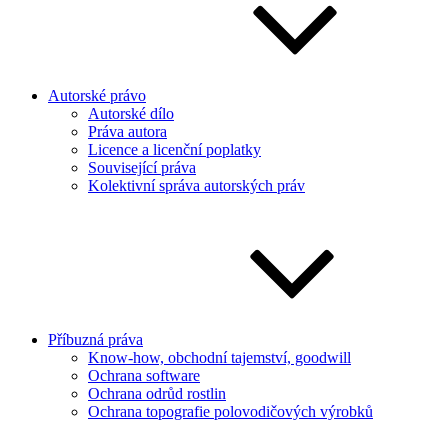
Autorské právo
Autorské dílo
Práva autora
Licence a licenční poplatky
Související práva
Kolektivní správa autorských práv
Příbuzná práva
Know-how, obchodní tajemství, goodwill
Ochrana software
Ochrana odrůd rostlin
Ochrana topografie polovodičových výrobků