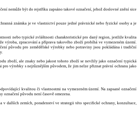
ení nemůže být do rejstříku zapsáno takové označení, jehož doslovné znění sice
hranná známka je ve vlastnictví pouze jedné právnické nebo fyzické osoby a je
nosti nebo typické zvláštnosti charakteristické pro daný region, jestliže kvalita
liže výroba, zpracování a příprava takového zboží probíhá ve vymezeném území.
načení původu pro zemědělské výrobky nebo potraviny jsou pokládána i tradiční
y.
vodu zboží, ale znaky nebo jakost tohoto zboží se nevžily jako označení typická
ými pro výrobky s nejrůznějším původem, že jim nelze přiznat právní ochranu jako
 odpovídající kvalitou či vlastnostmi na vymezeném území. Na zapsané označení
rany označení původu není časově omezena.
v dalších zemích, poradenství ve strategii této specifické ochrany, konzultace,