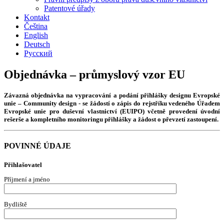
Patentové úřady
Kontakt
Čeština
English
Deutsch
Русский
Objednávka – průmyslový vzor EU
Závazná objednávka na vypracování a podání přihlášky designu Evropské
unie – Community design - se žádostí o zápis do rejstříku vedeného Úřadem
Evropské unie pro duševní vlastnictví (EUIPO) včetně provedení úvodní
rešerše a kompletního monitoringu přihlášky a žádost o převzetí zastoupení.
POVINNÉ ÚDAJE
Přihlašovatel
Příjmení a jméno
Bydliště