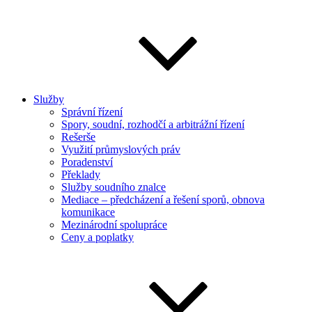
Služby
Správní řízení
Spory, soudní, rozhodčí a arbitrážní řízení
Rešerše
Využití průmyslových práv
Poradenství
Překlady
Služby soudního znalce
Mediace – předcházení a řešení sporů, obnova
komunikace
Mezinárodní spolupráce
Ceny a poplatky