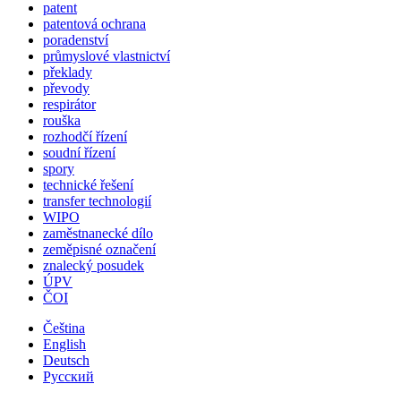
patent
patentová ochrana
poradenství
průmyslové vlastnictví
překlady
převody
respirátor
rouška
rozhodčí řízení
soudní řízení
spory
technické řešení
transfer technologií
WIPO
zaměstnanecké dílo
zeměpisné označení
znalecký posudek
ÚPV
ČOI
Čeština
English
Deutsch
Русский