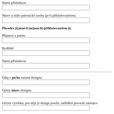
Státní příslušnost
Název a sídlo právnické osoby (je-li přihlašovatelem)
Původce (i),není-li (nejsou-li) přihlašovatelem (i)
Příjmení a jméno
Bydliště
Státní příslušnost
Údaj o
počtu
variant designu
Úplný
název
designu
Určení výrobku, pro nějž je design použit, zatřídění provede zástupce