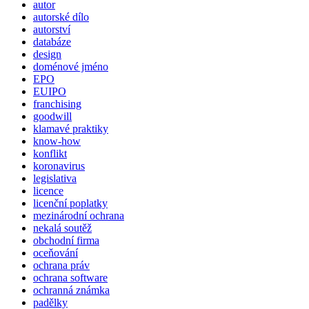
autor
autorské dílo
autorství
databáze
design
doménové jméno
EPO
EUIPO
franchising
goodwill
klamavé praktiky
know-how
konflikt
koronavirus
legislativa
licence
licenční poplatky
mezinárodní ochrana
nekalá soutěž
obchodní firma
oceňování
ochrana práv
ochrana software
ochranná známka
padělky