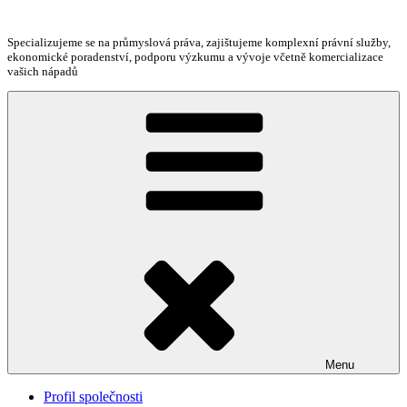
Přejít
k
Specializujeme se na průmyslová práva, zajištujeme komplexní právní služby,
obsahu
ekonomické poradenství, podporu výzkumu a vývoje včetně komercializace
webu
vašich nápadů
Menu
Profil společnosti