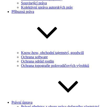
Související práva
Kolektivní správa autorských práv
Příbuzná práva
Know-how, obchodní tajemství, goodwill
Ochrana software
Ochrana odrůd rostlin
Ochrana topografie polovodičových výrobků
Právní úprava
Právní předpisy z oboru práva duševního vlastnictví