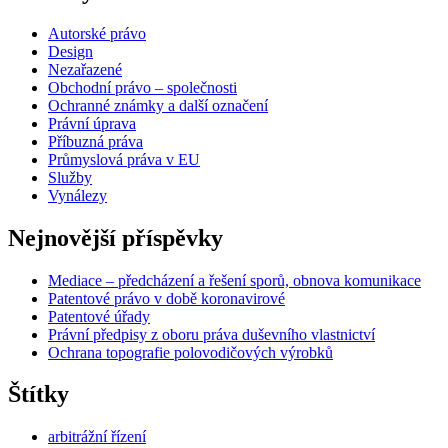
Autorské právo
Design
Nezařazené
Obchodní právo – společnosti
Ochranné známky a další označení
Právní úprava
Příbuzná práva
Průmyslová práva v EU
Služby
Vynálezy
Nejnovější příspěvky
Mediace – předcházení a řešení sporů, obnova komunikace
Patentové právo v době koronavirové
Patentové úřady
Právní předpisy z oboru práva duševního vlastnictví
Ochrana topografie polovodičových výrobků
Štítky
arbitrážní řízení