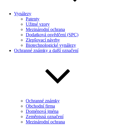
Vynálezy
Patenty
Užitné vzory
Mezinárodní ochrana
Dodatková osvědčení (SPC)
Zlepšovací návrhy
Biotechnologické vynálezy
Ochranné známky a další označení
Ochranné známky
Obchodní firma
Doménová jména
Zeměpisná označení
Mezinárodní ochrana