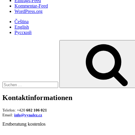
Eintrags-Feed
Kommentar-Feed
WordPress.org
Čeština
English
Русский
Suche
nach:
Kontaktinformationen
Telefon: +420
602 106 021
Email:
info@vynalez.cz
Erstberatung kostenlos