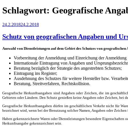
Schlagwort:
Geografische Anga
Veröffentlicht
24.2.2018
24.2.2018
am
Schutz von geografischen Angaben und U
Auswahl von Dienstleistungen auf dem Gebiet des Schutzes von geografische
Vorbereitung der Anmeldung und Einreichung der Anmeldung i
Internationale Eintragung von Angaben und Ursprungsbezeich
Beratung bezüglich der Strategie des angestrebten Schutzes;
Eintragung ins Register;
Ausdehnung des Schutzes für weitere Hersteller bzw. Verarbeit
Beratung, Streitverfahren, Rechtskollision.
Geografische Herkunftsangaben sind Angaben oder Zeichen, die im geschäftli
Gebieten oder Ländern. Den Schutz genießen keine Angaben oder Zeichen, bei d
Geografische Herkunftsangaben dürfen im geschäftlichen Verkehr nicht für War
bezeichnet wird, wenn bei der Benutzung solcher Namen, Angaben oder Zeichen fü
Haben gekennzeichnete Waren oder Dienstleistungen besondere Eigenschaften oder
Herkunftsangabe gekennzeichnet sein.