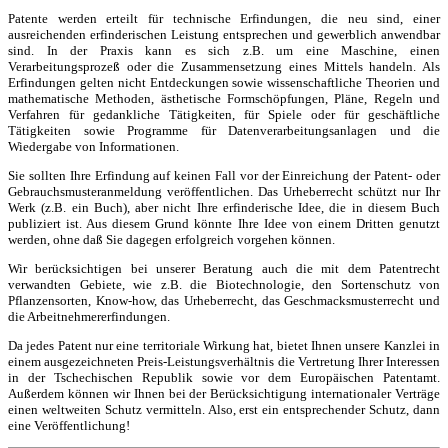
Patente werden erteilt für technische Erfindungen, die neu sind, einer
ausreichenden erfinderischen Leistung entsprechen und gewerblich anwendbar
sind. In der Praxis kann es sich z.B. um eine Maschine, einen
Verarbeitungsprozeß oder die Zusammensetzung eines Mittels handeln. Als
Erfindungen gelten nicht Entdeckungen sowie wissenschaftliche Theorien und
mathematische Methoden, ästhetische Formschöpfungen, Pläne, Regeln und
Verfahren für gedankliche Tätigkeiten, für Spiele oder für geschäftliche
Tätigkeiten sowie Programme für Datenverarbeitungsanlagen und die
Wiedergabe von Informationen.
Sie sollten Ihre Erfindung auf keinen Fall vor der Einreichung der Patent- oder
Gebrauchsmusteranmeldung veröffentlichen. Das Urheberrecht schützt nur Ihr
Werk (z.B. ein Buch), aber nicht Ihre erfinderische Idee, die in diesem Buch
publiziert ist. Aus diesem Grund könnte Ihre Idee von einem Dritten genutzt
werden, ohne daß Sie dagegen erfolgreich vorgehen können.
Wir berücksichtigen bei unserer Beratung auch die mit dem Patentrecht
verwandten Gebiete, wie z.B. die Biotechnologie, den Sortenschutz von
Pflanzensorten, Know-how, das Urheberrecht, das Geschmacksmusterrecht und
die Arbeitnehmererfindungen.
Da jedes Patent nur eine territoriale Wirkung hat, bietet Ihnen unsere Kanzlei in
einem ausgezeichneten Preis-Leistungsverhältnis die Vertretung Ihrer Interessen
in der Tschechischen Republik sowie vor dem Europäischen Patentamt.
Außerdem können wir Ihnen bei der Berücksichtigung internationaler Verträge
einen weltweiten Schutz vermitteln. Also, erst ein entsprechender Schutz, dann
eine Veröffentlichung!