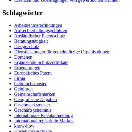
Lizenzen und Übertragungen von gewerblichen Rechten
Schlagwörter
Arbeitnehmererfindungen
Aufrechterhaltungsgebühren
Ausländischer Patentschutz
Beratungstätigkeit
Designschutz
Dienstleistungen für gemeinnützige Organisationen
Domänen
Ergänzende Schutzzertifikate
Erneuerungen
Europäisches Patent
Firma
Gebrauchsmuster
Gebühren
Gemeinschaftsmarken
Geografische Angaben
Geschmacksmuster
Geschäftsgeheimnis
Internationale Patentanmeldung
International registrierte Marken
know-how
Kostenvoranschläge