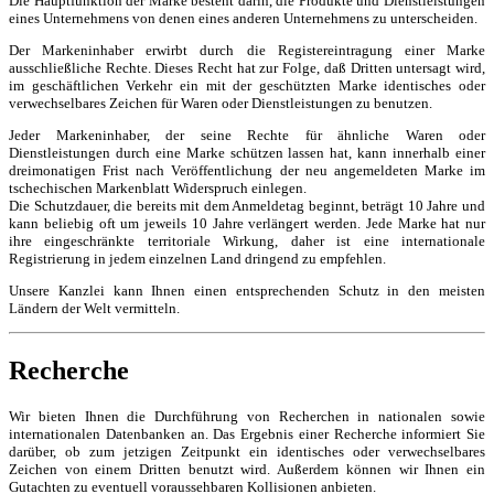
Die Hauptfunktion der Marke besteht darin, die Produkte und Dienstleistungen
eines Unternehmens von denen eines anderen Unternehmens zu unterscheiden.
Der Markeninhaber erwirbt durch die Registereintragung einer Marke
ausschließliche Rechte. Dieses Recht hat zur Folge, daß Dritten untersagt wird,
im geschäftlichen Verkehr ein mit der geschützten Marke identisches oder
verwechselbares Zeichen für Waren oder Dienstleistungen zu benutzen.
Jeder Markeninhaber, der seine Rechte für ähnliche Waren oder
Dienstleistungen durch eine Marke schützen lassen hat, kann innerhalb einer
dreimonatigen Frist nach Veröffentlichung der neu angemeldeten Marke im
tschechischen Markenblatt Widerspruch einlegen.
Die Schutzdauer, die bereits mit dem Anmeldetag beginnt, beträgt 10 Jahre und
kann beliebig oft um jeweils 10 Jahre verlängert werden. Jede Marke hat nur
ihre eingeschränkte territoriale Wirkung, daher ist eine internationale
Registrierung in jedem einzelnen Land dringend zu empfehlen.
Unsere Kanzlei kann Ihnen einen entsprechenden Schutz in den meisten
Ländern der Welt vermitteln.
Recherche
Wir bieten Ihnen die Durchführung von Recherchen in nationalen sowie
internationalen Datenbanken an. Das Ergebnis einer Recherche informiert Sie
darüber, ob zum jetzigen Zeitpunkt ein identisches oder verwechselbares
Zeichen von einem Dritten benutzt wird. Außerdem können wir Ihnen ein
Gutachten zu eventuell voraussehbaren Kollisionen anbieten.