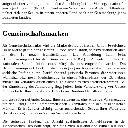
aufgrund einer vorherigen nationalen Anmeldung bei der Weltorganisation für
geistiges Eigentum (WIPO) in Genf einen Schutz auch im Ausland. Allerdings
richtet sich der Schutz in einem anderen Land nach der Gesetzgebung jenes
konkreten Landes.
Gemeinschaftsmarken
Als Gemeinschaftsmarke wird die Marke der Europäischen Union bezeichnet.
Diese Marke gilt in der gesamten Europäischen Union, selbstverständlich auch
in den 10 neuen Beitrittsländern. Die Anmeldung kann beim
Harmonisierungsamt für den Binnenmarkt (HABM) in Alicante oder bei der
nationalen Zentralbehörde eines Mitgliedstaates eingereicht werden. Das
Harmonisierungsamt führt vor der Eintragung ins Register die formelle sowie
sachliche Prüfung durch. Natürliche und juristische Personen, die weder ihren
Wohnsitz, Sitz noch Niederlassung in einem Mitgliedstaat der EU haben,
müssen im Verfahren durch einen zugelassenen Vertreter vertreten werden. Bei
der Einreichung der Anmeldung liegt jedoch kein Vertreterzwang vor. Unsere
Kanzlei bietet Ihnen auf diesem Gebiet eine Rundum-Dienstleistung an.
Ein grenzübergreifender Schutz Ihres Zeichens ist eine wichtige Voraussetzung
für den Erfolg Ihrer unternehmerischen Aktivitäten auf den ausländischen
Märkten. Es ist äußerst wichtig, einen ausreichenden Schutz Ihrer Waren und
Dienstleistungen vor dem Start im Ausland zu sichern.
Die steigende Tendenz der Anzahl ausländischer Anmeldungen in der
Tschechischen Republik zeigt, daß sich viele ausländische Firmen auf ihren