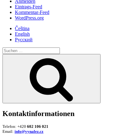
Anmelden
Eintrags-Feed
Kommentar-Feed
WordPress.org
Čeština
English
Русский
Suche
nach:
Suchen
Kontaktinformationen
Telefon: +420
602 106 021
Email:
info@vynalez.cz