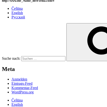
http://www.Ihr_Name_derFirma.com®
Čeština
English
Русский
Suche nach:
Meta
Anmelden
Eintrags-Feed
Kommentar-Feed
WordPress.org
Čeština
English