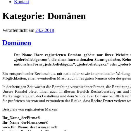
Kontakt
Kategorie:
Domänen
Veröffentlicht am
24.2.2018
Domänen
Der Name Ihrer registrierten Domäne gehört nur Ihrer Website u
„jederbeliebige.com“, die einen internationalen Status genießen. Ke
nationalen Form „jederbeliebige.xx“, „jederbeliebige.cz“ oder „jederb
Ein entsprechender Rechtsschutz mit nationaler sowie internationaler Wirkung
Möglichkeiten, einen eventuellen Missbrauch Ihres guten Namens oder des guten N
In der heutigen Zeit wächst die Bemühung verschiedener Firmen, die Benutzung 
Unsere Kanzlei bietet Ihnen auch in diesem Bereich Rechtsberatung an und
Marketingstrategien, der Gestaltung und dem Schutz Ihrer Domäne behilflich sei
Sie profitieren hiervon und vermindern das Risiko, dass Rechte Dritter verletzt w
Beispiele von registrierten Marken:
Ihr_Name_derFirma®
Ihr_Name_derFirma.com®
www.Ihr_Name_derFirma.com®