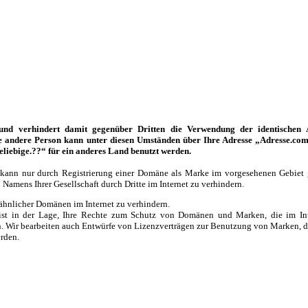
nd verhindert damit gegenüber Dritten die Verwendung der identischen A
ine andere Person kann unter diesen Umständen über Ihre Adresse „Adresse.co
eliebige.??“ für ein anderes Land benutzt werden.
 kann nur durch Registrierung einer Domäne als Marke im vorgesehenen Gebiet ge
amens Ihrer Gesellschaft durch Dritte im Internet zu verhindern.
ähnlicher Domänen im Internet zu verhindern.
 ist in der Lage, Ihre Rechte zum Schutz von Domänen und Marken, die im Int
n. Wir bearbeiten auch Entwürfe von Lizenzverträgen zur Benutzung von Marken, di
erden.