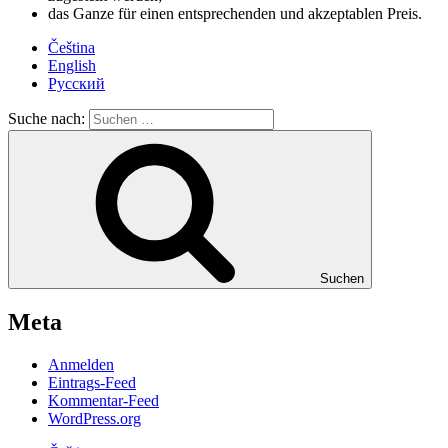
das Ganze für einen entsprechenden und akzeptablen Preis.
Čeština
English
Русский
Suche nach:
Suchen
Meta
Anmelden
Eintrags-Feed
Kommentar-Feed
WordPress.org