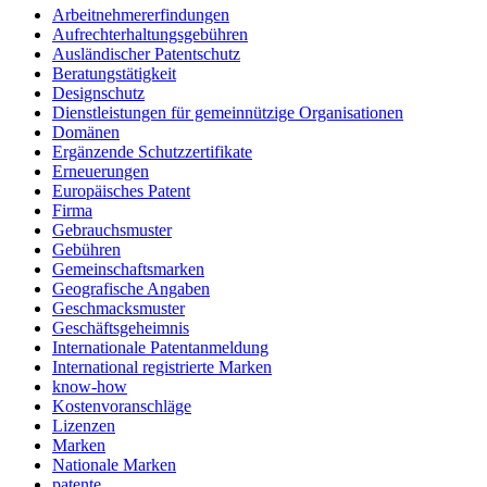
Arbeitnehmererfindungen
Aufrechterhaltungsgebühren
Ausländischer Patentschutz
Beratungstätigkeit
Designschutz
Dienstleistungen für gemeinnützige Organisationen
Domänen
Ergänzende Schutzzertifikate
Erneuerungen
Europäisches Patent
Firma
Gebrauchsmuster
Gebühren
Gemeinschaftsmarken
Geografische Angaben
Geschmacksmuster
Geschäftsgeheimnis
Internationale Patentanmeldung
International registrierte Marken
know-how
Kostenvoranschläge
Lizenzen
Marken
Nationale Marken
patente