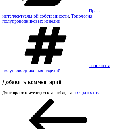
Права
интеллектуальной собственности
,
Топология
полупроводниковых изделий
Метки
Топология
полупроводниковых изделий
Добавить комментарий
Для отправки комментария вам необходимо
авторизоваться
.
Навигация
Предыдущая
запись:
по
записям