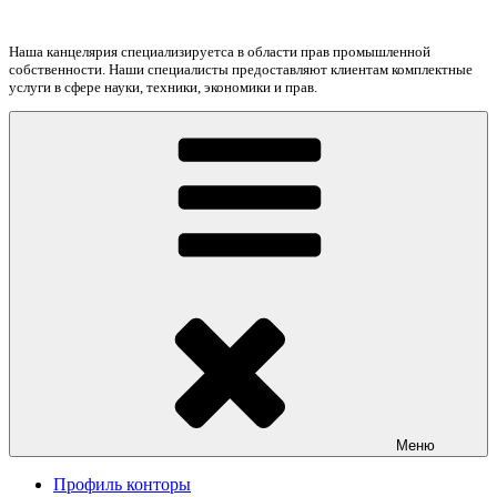
Перейти
к
Наша канцелярия специализируетса в области прав промышленной
содержимому
собственности. Наши специалисты предоставляют клиентам комплектные
услуги в сфере науки, техники, экономики и прав.
Меню
Профиль конторы