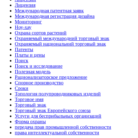
Лицензия
Международная патентная заявк
Международная регистрация дизайна
Мониторинг
Ноу-хау
Охрана сортов растений
Охраняемый международний торговый знак
Охраняемый национальний торговый знак
Патенты
Платы и цены
Поиск
Поиск и исследование
Полезная модель
Рационализаторское предложение
Спорное производство
Сроки
Топология полупроводниковых изделий
Торговое имя
Торговый знак
Торговый знак Европейского союза
Услуги для беcприбыльных организаций
Форма охраны
передача прав промышленной собственности
права интеллектуальной собственности