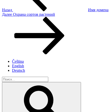
Назад
Имя домена
Следующая
Далее
Охрана сортов растений
запись
Čeština
English
Deutsch
Искать:
Поиск