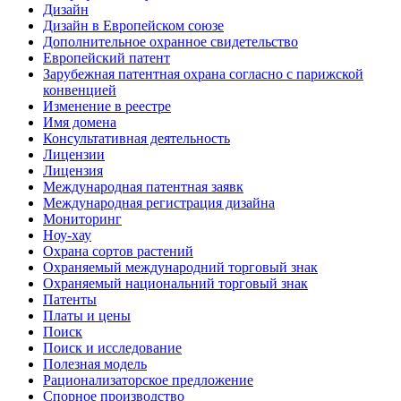
Дизайн
Дизайн в Европейском союзе
Дополнительное охранное свидетельство
Европейский патент
Зарубежная патентная охрана согласно с парижской
конвенцией
Изменение в реестре
Имя домена
Консультативная деятельность
Лицензии
Лицензия
Международная патентная заявк
Международная регистрация дизайна
Мониторинг
Ноу-хау
Охрана сортов растений
Охраняемый международний торговый знак
Охраняемый национальний торговый знак
Патенты
Платы и цены
Поиск
Поиск и исследование
Полезная модель
Рационализаторское предложение
Спорное производство