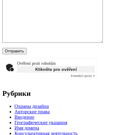
Ověření proti robotům
Klikněte pro ověření
Friendly
Captcha ⇗
Рубрики
Oхраны дизайна
Авторские права
Введение
Географические указания
Имя домена
Консультативная деятельность