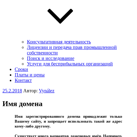
Консультативная деятельность
Лицензии и передача прав промышленной
собственности
Поиск и исследование
Услуги для беcприбыльных организаций
Сроки
Платы и цены
Контакт
Опубликовано
25.2.2018
Автор:
Vynález
Имя домена
Имя зарегистрированного домена принадлежит только
Вашему сайту, и запрещает использовать такой же адрес
кому-либо другому.
Существует много вариантов доменовых имён. Например,