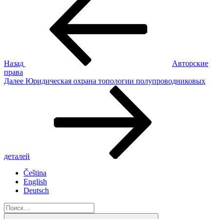
запись:
по
записям
Назад
Авторские
права
Следующая
Далее
Юридическая охрана топологии полупроводниковых
запись
деталей
Čeština
English
Deutsch
Искать:
Поиск