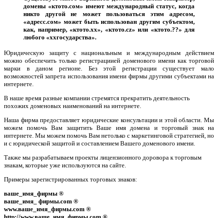
домены «ктото.сом» имеют международный статус, когда
никто другой не может пользоваться этим адресом,
«адресс.сом» может быть использован другим субъектом,
как, например, «ктото.хх», «ктото.cz» или «ктото.??» для
любого «ххгосударства».
Юридическую защиту с национальным и международным действием
можно обеспечить только регистрациией доменового имени как торговой
марки в даном регионе. Без этой регистрации существует мало
возможностей запрета использования имени фирмы другими субъектами на
интернете.
В наше время разные компании стремятся прекратить деятельность
похожих доменовых наименований на интернете.
Наша фирма предоставляет юридические консультации и этой области. Мы
можем помочь Вам защитить Ваше имя домена и торговый знак на
интернете. Мы можем помочь Вам нетолько с маркетинговой стратегией, но
и с юридической защитой и составлением Вашего доменового имени.
Также мы разрабатываем проекты лицензионного доровора к торговым
знакам, которые уже используются на сайте.
Примеры зарегистрированных торговых знаков:
ваше_имя_фирмы ®
ваше_имя_ фирмы.com ®
www.ваше_имя_фирмы.com ®
http://www.ваше_имя_фирмы.com ®