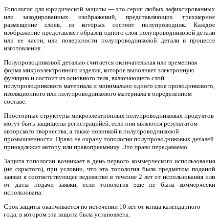
Топология для юридической защиты — это серия любых зафиксированных
или закодированных изображений, представляющих трехмерное
размещение слоев, из которых состоит полупроводник. Каждое
изображение представляет образец одного слоя полупроводниковой детали
или ее части, или поверхности полупроводниковой детали в процессе
изготовления.
Полупроводниковой деталью считается окончательная или временная
форма микроэлектронного изделия, которое выполняет электронную
функцию и состоит из основного тела, включающего слой
полупроводникового материала и минимально одного слоя проводникового,
изоляционного или полупроводникового материала в определенном
составе.
Просторные структуры микроэлектронных полупроводниковых продуктов
могут быть защищены регистрацийей, если они являются результатом
авторского творчества, а также новинкой в полупроводниковой
промышленности. Право на охрану топологии полупроводниковых деталей
принадлежит автору или правопреемнику. Это право передаваемо.
Защита топологии возникает в день первого коммерческого использования
(не скрытого), при условии, что эта топология была предметом поданой
заявки в соответствующее ведомство в течение 2 лет от использования или
от даты подачи заявки, если топология еще не была коммерчески
использована.
Срок защиты оканчивается по истечении 10 лет от конца календарного
года, в котором эта защита была установлена.