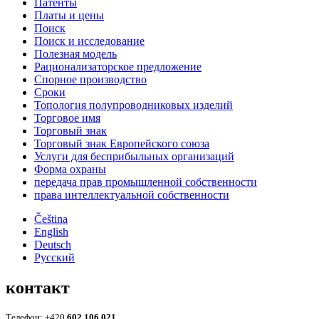
Патенты
Платы и цены
Поиск
Поиск и исследование
Полезная модель
Рационализаторское предложение
Спорное производство
Сроки
Топология полупроводниковых изделий
Торговое имя
Торговый знак
Торговый знак Европейского союза
Услуги для беcприбыльных организаций
Форма охраны
передача прав промышленной собственности
права интеллектуальной собственности
Čeština
English
Deutsch
Русский
контакт
Телефон: +420
602 106 021