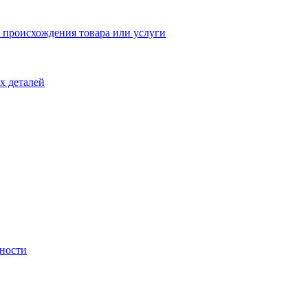
 происхождения товара или услуги
х деталей
ности