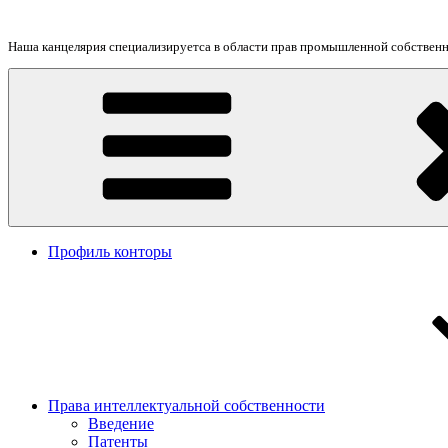
Перейти
к
Наша канцелярия специализируетса в области прав промышленной собственно
содержимому
Профиль конторы
Права интеллектуальной собственности
Введение
Патенты