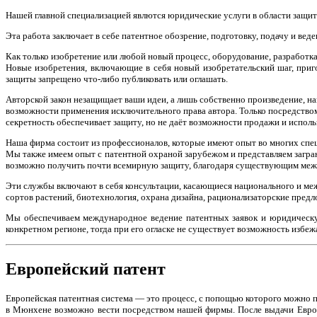
Нашей главной специализацией явлются юридические услуги в области защит
Эта работа заключает в себе патентное обозрение, подготовку, подачу и ве
Как только изобретение или любой новый процесс, оборудование, разработка
Новые изобретения, включающие в себя новый изобретательский шаг, при
защиты запрещено что-либо публиковать или оглашать.
Авторской закон незащищает ваши идеи, а лишь собственно произведение, на
возможности применения исключительного права автора. Только посредство
секретность обеспечивает защиту, но не даёт возможности продажи и исполь
Наша фирма состоит из профессионалов, которые имеют опыт во многих спе
Мы также имеем опыт с патентной охраной зарубежом и представляем загра
возможно получить почти всемирную защиту, благодаря существующим межд
Эти службы включают в себя консультации, касающиеся национального и межд
сортов растений, биотехнология, охрана дизайна, рационализаторские предло
Мы обеспечиваем международное ведение патентных заявок и юридическую
конкретном регионе, тогда при его огласке не существует возможность избеж
Европейский патент
Европейская патентная система — это процесс, с попощью которого можно п
в Мюнхене возможно вести посредством нашей фирмы. После выдачи Европей