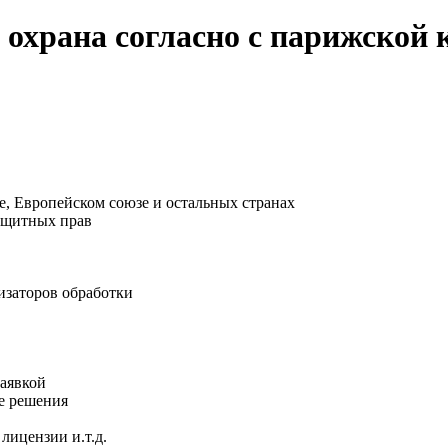
 охрана согласно с парижской 
е, Европейском союзе и остальных странах
защитных прав
изаторов обработки
заявкой
ие решения
лицензии и.т.д.