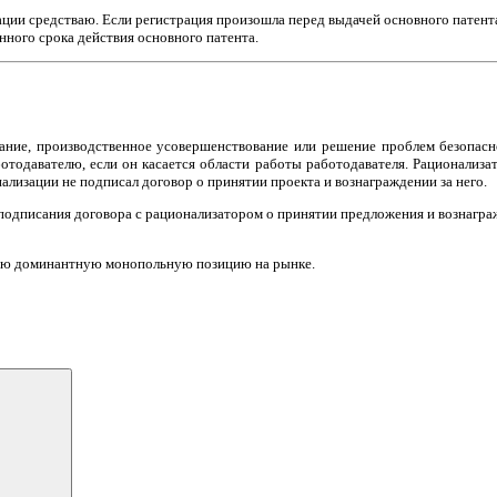
рации средстваю. Если регистрация произошла перед выдачей основного патента
онного срока действия основного патента.
ние, производственное усовершенствование или решение проблем безопасно
отодавателю, если он касается области работы работодавателя. Рационализа
ализации не подписал договор о принятии проекта и вознаграждении за него.
одписания договора с рационализатором о принятии предложения и вознаграж
ую доминантную монопольную позицию на рынке.
Поиск