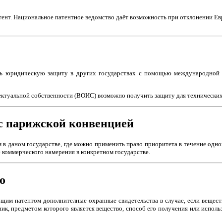
атент. Национальное патентное ведомство даёт возможность при отклонении Е
ь юридическую защиту в других государствах с помощью международной п
туальной собственности (ВОИС) возможно получить защиту для технических 
 с парижской конвенцией
 даном государстве, где можно применить право приоритета в течение одног
 коммерческого намерения в конкретном государстве.
о
им патентом дополнителные охранные свидетельства в случае, если веществ
ник, предметом которого является вещество, способ его получения или исполь