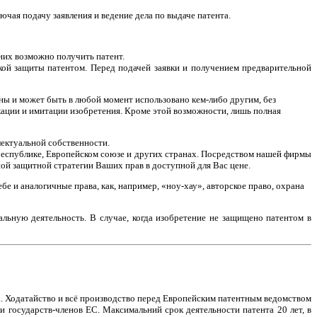
чая подачу заявления и ведение дела по выдаче патента.
 них возможно получить патент.
ой защиты патентом. Перед подачей заявки и получением предварительной
аны и может быть в любой момент использовано кем-либо другим, без
ации и имитации изобретения. Кроме этой возможности, лишь полная
ектуальной собственности.
республике, Европейском союзе и других странах. Посредством нашей фирмы
й защитной стратегии Ваших прав в доступной для Вас цене.
е и аналогичные права, как, например, «ноу-хау», авторское право, охрана
ьную деятельность. В случае, когда изобретение не защищено патентом в
а. Ходатайство и всё производство перед Европейским патентным ведомством
 государств-членов ЕС. Максимальний срок деятельности патента 20 лет, в