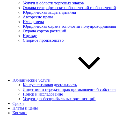
Услуги в области торговых знаков
Охрана географических обозначений и обозначений
Юридическая защита дизайна
Авторские права
Имя домена
Юридическая охрана топологии полупроводниковы
Охрана сортов растений
Ноу-хау
Спорное производство
Юридические услуги
Консультативная деятельность
Лицензии и передача прав промышленной собствен
Поиск и исследование
Услуги для беcприбыльных организаций
Сроки
Платы и цены
Контакт