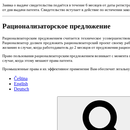
Заявка о выдаче свидетельства подаётся в течение 6 месяцев от даты регист
от дня выдачи патента. Свидетельство вступает в действие по истичении зак
Рационализаторское предложение
Рационализаторским предложением считается техническое усовершенствова
Рационализатор должен предложить рационализаторский проект своему раб
желанию в случае, когда работодаватель до 2 месяцов от предложения рацион
Право пользования рационализаторским предложением возникает с момента п
случае, когда этому мешают права патента.
Промышленные права и их эффективное применение Вам обеспечит легальн
Čeština
English
Deutsch
Искать: