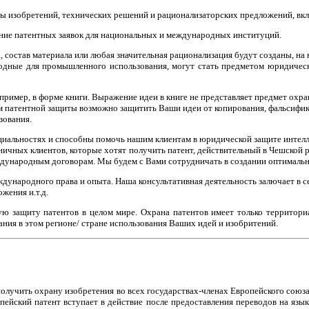
ы изобретений, технических решений и рационализаторских предложений, вклю
дение патентных заявок для национальных и международных институций.
, состав материала или любая значительная рационализация будут созданы, на
годные для промышленного использования, могут стать предметом юридическ
пример, в форме книги. Выражение идеи в книге не представляет предмет охр
м патентной защиты возможно защитить Ваши идеи от копирования, фальсифик
зования.
циальностях и способны помочь нашим клиентам в юридической защите интелл
ничных клиентов, которые хотят получить патент, действительный в Чешской 
ународным договорам. Мы будем с Вами сотрудничать в создании оптимально
ународного права и опыта. Наша консультативная деятельность залючает в себ
жения и.т.д.
 защиту патентов в целом мире. Охрана патентов имеет только территориал
ания в этом регионе/ стране использования Ваших идей и изобритений.
олучить охрану изобретения во всех государствах-членах Европейского союз
ский патент вступает в действие после предоставления переводов на языки