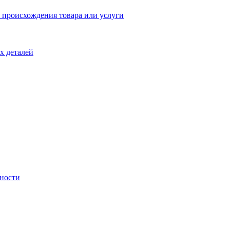
 происхождения товара или услуги
х деталей
ности