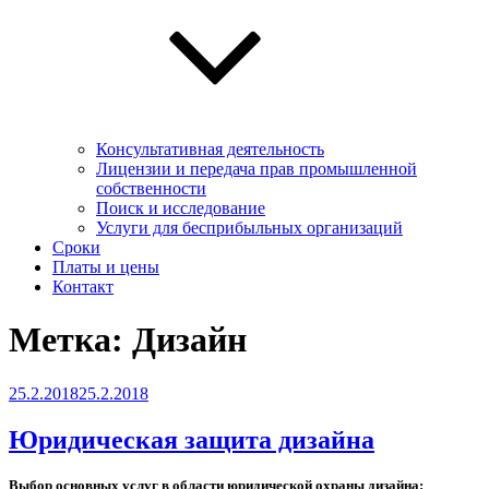
Консультативная деятельность
Лицензии и передача прав промышленной
собственности
Поиск и исследование
Услуги для беcприбыльных организаций
Сроки
Платы и цены
Контакт
Метка:
Дизайн
Опубликовано
25.2.2018
25.2.2018
Юридическая защита дизайна
Выбор основных услуг в области юридической охраны дизайна: