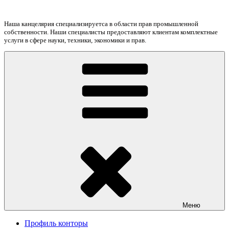
Перейти
к
Наша канцелярия специализируетса в области прав промышленной
содержимому
собственности. Наши специалисты предоставляют клиентам комплектные
услуги в сфере науки, техники, экономики и прав.
Меню
Профиль конторы