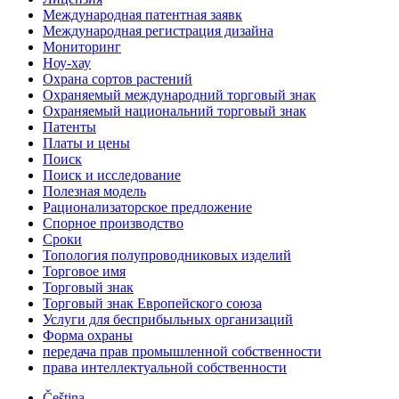
Международная патентная заявк
Международная регистрация дизайна
Мониторинг
Ноу-хау
Охрана сортов растений
Охраняемый международний торговый знак
Охраняемый национальний торговый знак
Патенты
Платы и цены
Поиск
Поиск и исследование
Полезная модель
Рационализаторское предложение
Спорное производство
Сроки
Топология полупроводниковых изделий
Торговое имя
Торговый знак
Торговый знак Европейского союза
Услуги для беcприбыльных организаций
Форма охраны
передача прав промышленной собственности
права интеллектуальной собственности
Čeština