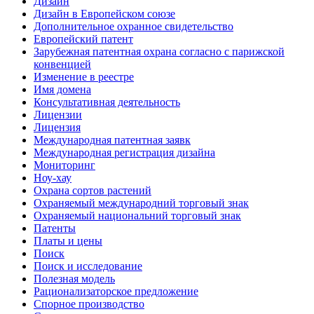
Дизайн
Дизайн в Европейском союзе
Дополнительное охранное свидетельство
Европейский патент
Зарубежная патентная охрана согласно с парижской
конвенцией
Изменение в реестре
Имя домена
Консультативная деятельность
Лицензии
Лицензия
Международная патентная заявк
Международная регистрация дизайна
Мониторинг
Ноу-хау
Охрана сортов растений
Охраняемый международний торговый знак
Охраняемый национальний торговый знак
Патенты
Платы и цены
Поиск
Поиск и исследование
Полезная модель
Рационализаторское предложение
Спорное производство