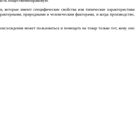
ласть общественноправовую.
ов, которые имеют специфические свойства или типические характеристики
арактерными, природными и человеческим факторами, и когда производство,
оисхождения может пользоватьса и помещать на товар только тот, кому оно