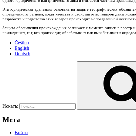
одного юридического или физического лица и считается частным правовым 
Эта юридическая адаптация основана на защите географических обозначен
определенного региона, когда качества и свойства этих товаров даны иск
разработка и подготовка этих товаров происходит в определенной местности
Защита обозначения происхождения возникает с момента записи в реестр и
принадлежит, тот, кто производит, обрабатывает или вырабатывает в опреде
Čeština
English
Deutsch
Искать:
Мета
Войти