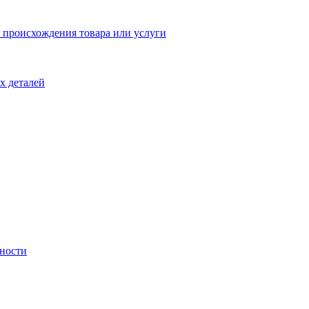
 происхождения товара или услуги
х деталей
ности