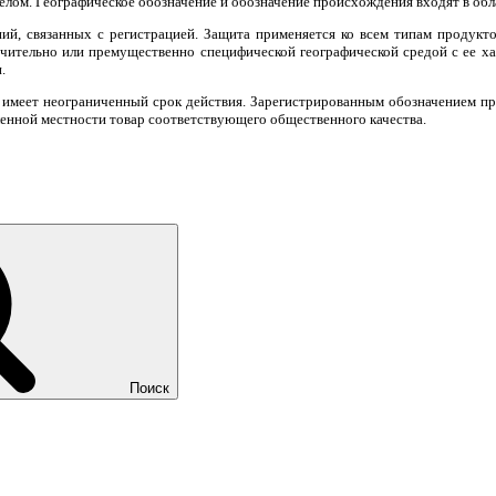
делом. Географическое обозначение и обозначение происхождения входят в об
ий, связанных с регистрацией. Защита применяется ко всем типам продукт
лючительно или премущественно специфической географической средой с ее х
.
 имеет неограниченный срок действия. Зарегистрированным обозначением пр
ленной местности товар соответствующего общественного качества.
Поиск